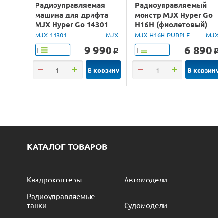
Радиоуправляемая
Радиоуправляемый
машина для дрифта
монстр MJX Hyper Go
MJX Hyper Go 14301
H16H (фиолетовый)
Brushless 4WD 2.4G
4WD 2.4G LED GPS
MJX-14301
MJX
MJX-H16H-PURPLE
MJ
LED 1/14 RTR
1/16 RTR
9 990
6 890
Т
Т
o
В корзину
В корзин
КАТАЛОГ ТОВАРОВ
Квадрокоптеры
Автомодели
Радиоуправляемые
танки
Судомодели