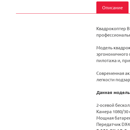
Описание
Квадрокоптер Bl
профессиональн
Модель квадрок
эргономичного 
пилотажа и, при
Современная ак
легкости подзар
Данная модель
2-осевой беско
Камера 1080/30
Мощная батарея
Передатчик DX4