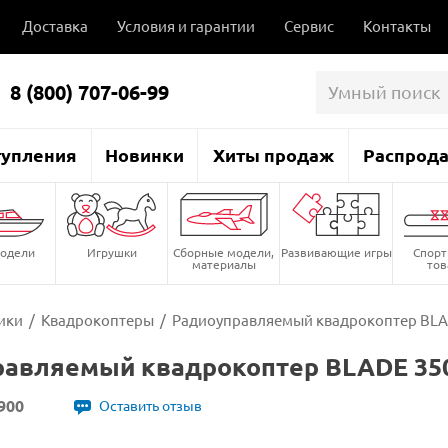
Доставка
Условия и гарантии
Сервис
Контакты
8 (800) 707-06-99
тупления
Новинки
Хиты продаж
Распрод
одели
Игрушки
Сборные модели,
Развивающие игры
Спор
материалы
то
ики
/
Квадрокоптеры
/
Радиоуправляемый квадрокоптер BLAD
авляемый квадрокоптер BLADE 350
900
Оставить отзыв