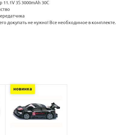
ор
11.1V 3S
3000mAh
30C
йство
передатчика
его докупать не нужно! Все необходимое в комплекте.
новинка