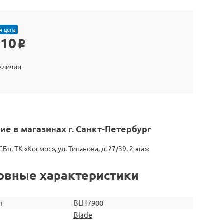
я цена
810
o
наличии
ие в магазинах г. Санкт-Петербург
СБп, ТК «Космос», ул. Типанова, д. 27/39, 2 этаж
овные характеристики
л
BLH7900
Blade