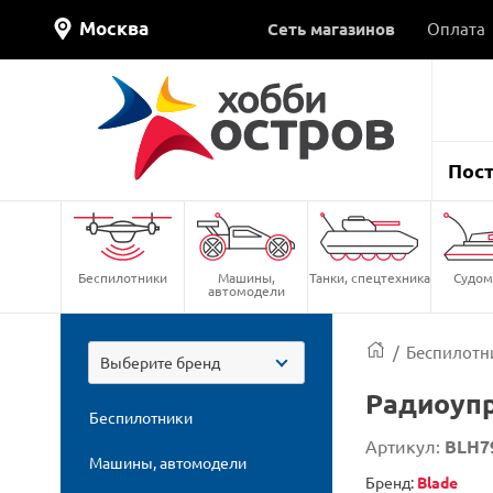
Москва
Сеть магазинов
Оплата
Пос
Беспилотники
Машины,
Танки, спецтехника
Судом
автомодели
/
Беспилотн
Выберите бренд
Радиоупр
Беспилотники
Артикул:
BLH7
Машины, автомодели
Бренд:
Blade