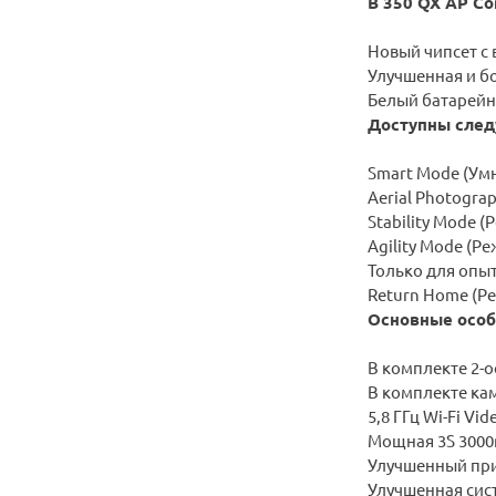
В 350 QX AP C
Новый чипсет с
Улучшенная и бо
Белый батарейн
Доступны сле
Smart Mode (Умн
Aerial Photogra
Stability Mode 
Agility Mode (
Только для опы
Return Home (Ре
Основные особ
В комплекте 2-
В комплекте кам
5,8 ГГц Wi-Fi V
Мощная 3S
300
Улучшенный при
Улучшенная сис