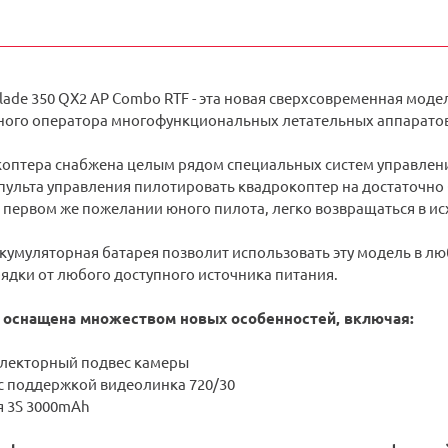
ade 350 QX2 AP Combo RTF - эта новая сверхсовременная модел
ого оператора многофункциональных летательных аппаратов
оптера снабжена целым рядом специальных систем управлени
пульта управления пилотировать квадрокоптер на достаточно
 первом же пожелании юного пилота, легко возвращаться в ис
кумуляторная батарея позволит использовать эту модель в л
ядки от любого доступного источника питания.
 оснащена множеством новых особенностей, включая:
ллекторный подвес камеры
 с поддержкой видеолинка 720/30
 3S 3000mAh