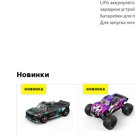
LiPo аккумулят
зарядное устро
батарейки для 
Для запуска нич
Новинки
новинка
новинка