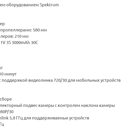
сем оборудованием Spektrum
тер
с пропеллерами: 580 мм
леров: 210 мм
.1V 3S
3000mAh
30C
кг
10 минут
 с поддержкой видеолинка 720/30 для мобильных устройств
 сборе
ллекторный подвес камеры с контролем наклона камеры
080P/30
nlink 5,8 ГГц для поддерживаемых устройств
Гц