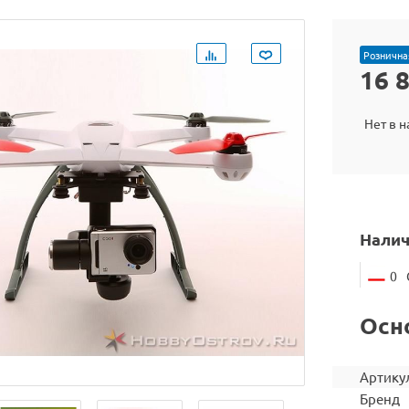
Рознична
16 
Нет в 
Налич
0
Осн
Артику
Бренд