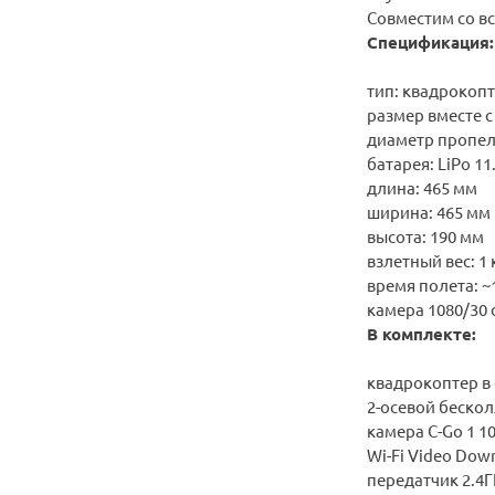
Совместим со в
Спецификация:
тип: квадрокоп
размер вместе 
диаметр пропел
батарея: LiPo 11
длина: 465 мм
ширина: 465 мм
высота: 190 мм
взлетный вес: 1 
время полета: ~
камера 1080/30
В комплекте:
квадрокоптер в
2-осевой беско
камера C-Go 1 1
Wi-Fi Video Dow
передатчик 2.4Г