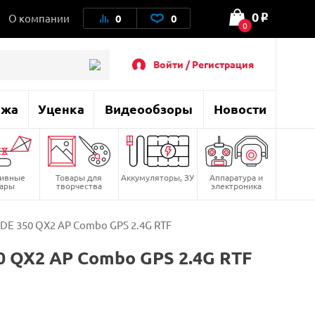
0
О компании
0
0
o
0
Войти / Регистрация
ажа
Уценка
Видеообзоры
Новости
тивные
Товары для
Аккумуляторы, ЗУ
Аппаратура и
вары
творчества
электроника
E 350 QX2 AP Combo GPS 2.4G RTF
 QX2 AP Combo GPS 2.4G RTF