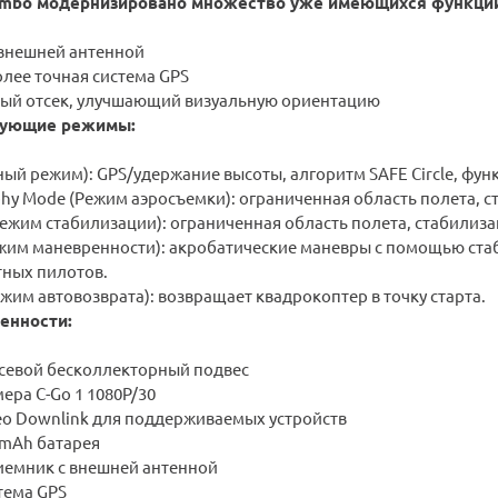
ombo модернизировано множество уже имеющихся функций
 внешней антенной
лее точная система GPS
ый отсек, улучшающий визуальную ориентацию
дующие режимы:
ый режим): GPS/удержание высоты, алгоритм SAFE Circle, функц
phy Mode (Режим аэросъемки): ограниченная область полета, 
(Режим стабилизации): ограниченная область полета, стабилиз
Режим маневренности): акробатические маневры с помощью ста
тных пилотов.
жим автовозврата): возвращает квадрокоптер в точку старта.
енности:
осевой бесколлекторный подвес
ера C-Go 1 1080P/30
ideo Downlink для поддерживаемых устройств
0mAh
батарея
емник с внешней антенной
тема GPS