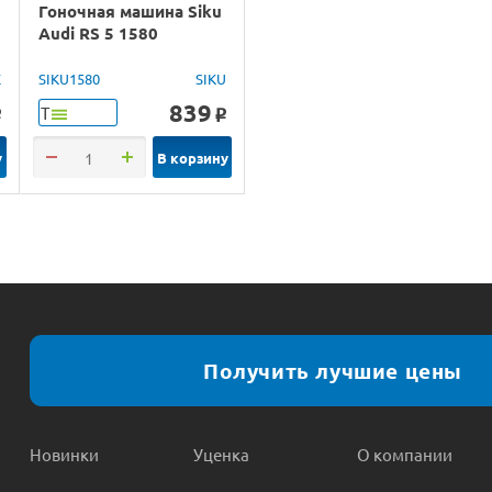
Гоночная машина Siku
Audi RS 5 1580
X
SIKU1580
SIKU
839
Т
o
o
у
В корзину
Получить лучшие цены
Новинки
Уценка
О компании