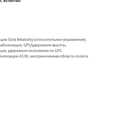
, включая:
ия Stick Relativity (относительное управление).
стабилизация, GPS/удержание высоты.
ация, удержание положения по GPS.
билизации AS3X, неограниченная область полета.