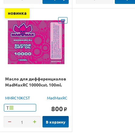
новинка
Масло для дифференциалов
MadMaxRC 10000cst. 100ml.
MMRC10KCST
MadMaxRC
800
Т
o
В корзину