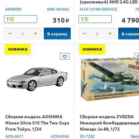
(оранжевый) 4WD 2.4G LED
1/16 RTR
AK80006
ARK Models
MJX-16108-ORANGE
M
310
4 79
Т
Т
o
В корзину
В корзи
новинка
новинка
Сборная модель AOSHIMA
Сборная модель ZVEZDA
Nissan Silvia S15 The Two Guys
Немецкий бомбардировщ
From Tokyo, 1/24
Юнкерс Ju-88, 1/72
AOS-6611
AOSHIMA
ZV-7282
Зве