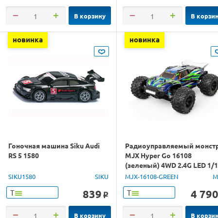
В корзину
В корзи
новинка
новинка
Гоночная машина Siku Audi
Радиоуправляемый монст
RS 5 1580
MJX Hyper Go 16108
(зеленый) 4WD 2.4G LED 1/
RTR
SIKU1580
SIKU
MJX-16108-GREEN
M
839
4 79
Т
Т
o
В корзину
В корзи