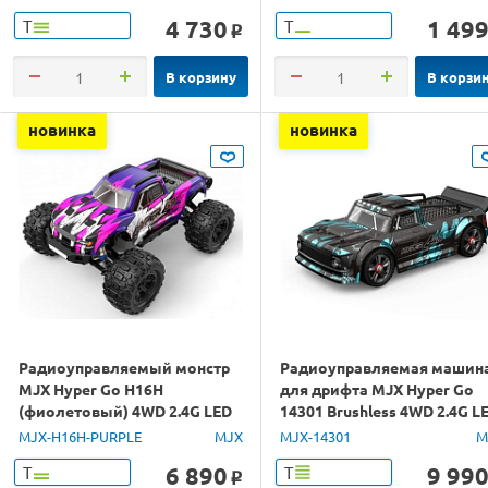
4 730
1 49
Т
Т
o
В корзину
В корзи
новинка
новинка
Радиоуправляемый монстр
Радиоуправляемая машин
MJX Hyper Go H16H
для дрифта MJX Hyper Go
(фиолетовый) 4WD 2.4G LED
14301 Brushless 4WD 2.4G L
GPS 1/16 RTR
1/14 RTR
MJX-H16H-PURPLE
MJX
MJX-14301
M
6 890
9 99
Т
Т
o