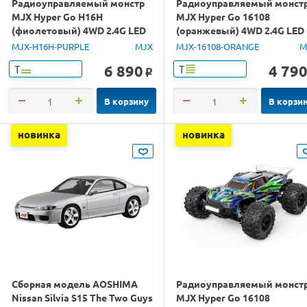
Радиоуправляемый монстр
Радиоуправляемый монст
MJX Hyper Go H16H
MJX Hyper Go 16108
(фиолетовый) 4WD 2.4G LED
(оранжевый) 4WD 2.4G LED
GPS 1/16 RTR
1/16 RTR
MJX-H16H-PURPLE
MJX
MJX-16108-ORANGE
M
6 890
4 79
Т
Т
o
В корзину
В корзи
новинка
новинка
Сборная модель AOSHIMA
Радиоуправляемый монст
Nissan Silvia S15 The Two Guys
MJX Hyper Go 16108