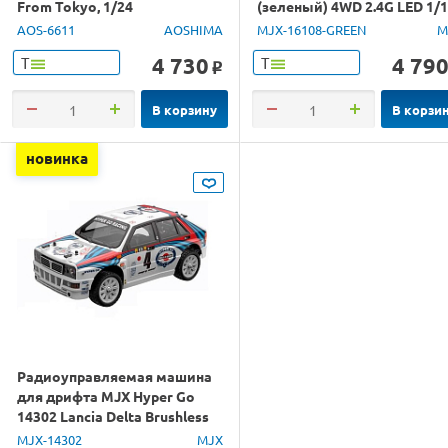
From Tokyo, 1/24
(зеленый) 4WD 2.4G LED 1/
RTR
AOS-6611
AOSHIMA
MJX-16108-GREEN
M
4 730
4 79
Т
Т
o
В корзину
В корзи
новинка
Радиоуправляемая машина
для дрифта MJX Hyper Go
14302 Lancia Delta Brushless
4WD 2.4G LED 1/14 RTR
MJX-14302
MJX