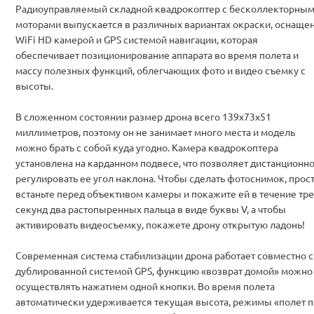
Радиоуправляемый складной квадрокоптер с бесколлекторны
моторами выпускается в различных вариантах окраски, оснаще
WiFi HD камерой и GPS системой навигации, которая
обеспечивает позиционирование аппарата во время полета и
массу полезных функций, облегчающих фото и видео съемку с
высоты.
В сложенном состоянии размер дрона всего 139х73х51
миллиметров, поэтому он не занимает много места и модель
можно брать с собой куда угодно. Камера квадрокоптера
установлена на карданном подвесе, что позволяет дистанционн
регулировать ее угол наклона. Чтобы сделать фотоснимок, прос
встаньте перед объективом камеры и покажите ей в течение тре
секунд два растопыренных пальца в виде буквы V, а чтобы
активировать видеосъемку, покажете дрону открытую ладонь!
Современная система стабилизации дрона работает совместно с
дублированной системой GPS, функцию «возврат домой» можно
осуществлять нажатием одной кнопки. Во время полета
автоматически удерживается текущая высота, режимы «полет п