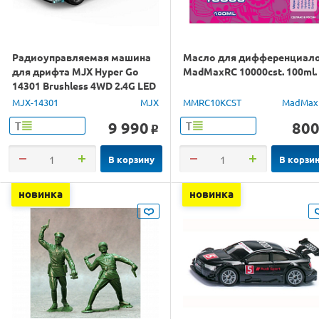
Радиоуправляемая машина
Масло для дифференциал
для дрифта MJX Hyper Go
MadMaxRC 10000cst. 100ml.
14301 Brushless 4WD 2.4G LED
1/14 RTR
MJX-14301
MJX
MMRC10KCST
MadMax
9 990
80
Т
Т
o
В корзину
В корзи
новинка
новинка