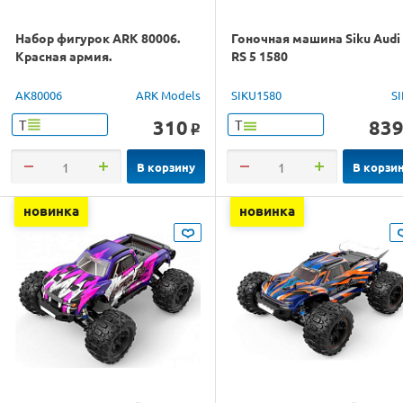
Набор фигурок ARK 80006.
Гоночная машина Siku Audi
Красная армия.
RS 5 1580
AK80006
ARK Models
SIKU1580
S
310
83
Т
Т
o
В корзину
В корзи
новинка
новинка