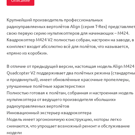
Описание
Крупнейший производитель профессиональных
радиоуправляемых вертолётов Align (серия T-Rex) представляе
свою первую серию мультикоптеров для начинающих – M424.
Квадрокоптер M424 V2 полностью собран, настроен на заводе, в
комплект входит абсолютно всё для полётов, что называется,
«прямо из коробки».
В отличие от предыдущей версии, настоящая модель Align M424
Quadcopter V2 поддерживает два полётных режима (стандартн
и продвинутый), имеет обновлённые красочные пропеллеры,
улучшенные полётные характеристики
Полностью готовая к полётам, собранная и настроенная модель
мультикоптера от ведущего производителя «больших»
радиоуправляемых вертолётов
Инновационный экстерьер квадрокоптера
Модель имеет эргономичную конструкцию, моторы легко
снимаются, что упрощает возможный ремонт и обслуживание
модели