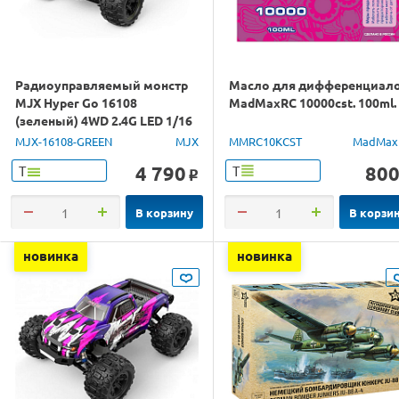
Радиоуправляемый монстр
Масло для дифференциал
MJX Hyper Go 16108
MadMaxRC 10000cst. 100ml.
(зеленый) 4WD 2.4G LED 1/16
RTR
MJX-16108-GREEN
MJX
MMRC10KCST
MadMax
4 790
80
Т
Т
o
В корзину
В корзи
новинка
новинка