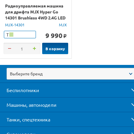
Радиоуправляемая машина
для дрифта MJX Hyper Go
14301 Brushless 4WD 2.4G LED
1/14 RTR
MJX-14301
MJX
9 990
Т
o
В корзину
Выберите бренд
Беспилотники
Машины, автомодели
Танки, спецтехника
Судомодели