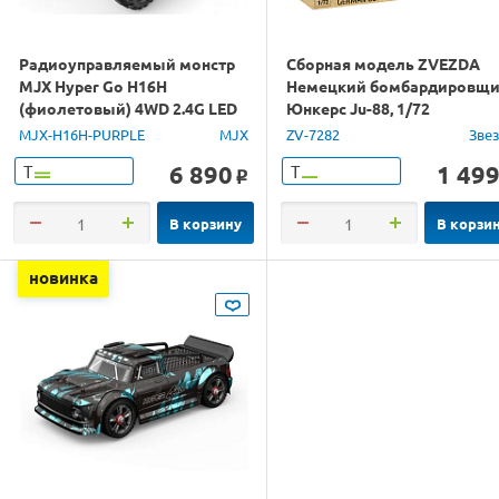
Радиоуправляемый монстр
Сборная модель ZVEZDA
MJX Hyper Go H16H
Немецкий бомбардировщ
(фиолетовый) 4WD 2.4G LED
Юнкерс Ju-88, 1/72
GPS 1/16 RTR
MJX-H16H-PURPLE
MJX
ZV-7282
Зве
6 890
1 49
Т
Т
o
В корзину
В корзи
новинка