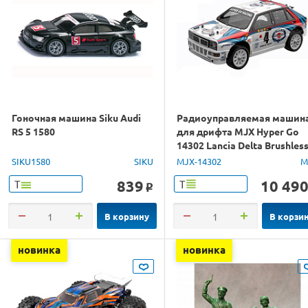
Гоночная машина Siku Audi
Радиоуправляемая машин
RS 5 1580
для дрифта MJX Hyper Go
14302 Lancia Delta Brushles
4WD 2.4G LED 1/14 RTR
SIKU1580
SIKU
MJX-14302
M
839
10 49
Т
Т
o
В корзину
В корзи
новинка
новинка