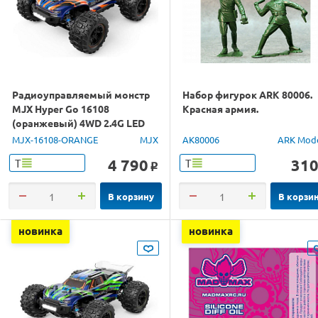
Радиоуправляемый монстр
Набор фигурок ARK 80006.
MJX Hyper Go 16108
Красная армия.
(оранжевый) 4WD 2.4G LED
1/16 RTR
MJX-16108-ORANGE
MJX
AK80006
ARK Mod
4 790
31
Т
Т
o
В корзину
В корзи
новинка
новинка