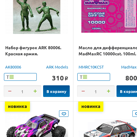
Набор фигурок ARK 80006.
Масло для дифференциал
Красная армия.
MadMaxRC 10000cst. 100ml.
AK80006
ARK Models
MMRC10KCST
MadMax
310
80
Т
Т
o
В корзину
В корзи
новинка
новинка