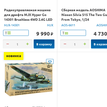
Радиоуправляемая машина
Сборная модель AOSHIMA
для дрифта MJX Hyper Go
Nissan Silvia S15 The Two G
14301 Brushless 4WD 2.4G LED
From Tokyo, 1/24
1/14 RTR
MJX-14301
MJX
AOS-6611
AOSHI
9 990
4 73
Т
Т
o
В корзину
В корзи
новинка