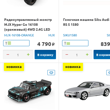
Радиоуправляемый монстр
Гоночная машина Siku Audi
MJX Hyper Go 16108
RS 5 1580
(оранжевый) 4WD 2.4G LED
1/16 RTR
MJX-16108-ORANGE
MJX
SIKU1580
S
4 790
83
Т
Т
o
В корзину
В корзи
новинка
новинка