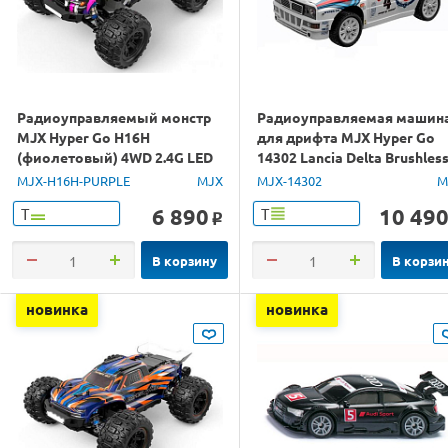
Радиоуправляемый монстр
Радиоуправляемая машин
MJX Hyper Go H16H
для дрифта MJX Hyper Go
(фиолетовый) 4WD 2.4G LED
14302 Lancia Delta Brushles
GPS 1/16 RTR
4WD 2.4G LED 1/14 RTR
MJX-H16H-PURPLE
MJX
MJX-14302
M
6 890
10 49
Т
Т
o
В корзину
В корзи
новинка
новинка