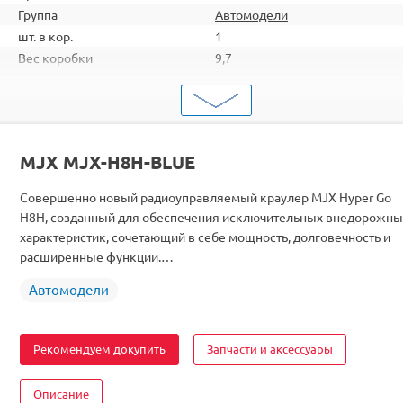
Группа
Автомодели
шт. в кор.
1
Вес коробки
9,7
Объем коробки
0,127
ШтрихКод
2000000271330
Тип
Автомодели
Вид
Краулеры
MJX MJX-H8H-BLUE
Масштаб
1/8
Двигатель
Бесколлекторный
Совершенно новый радиоуправляемый краулер MJX Hyper Go
Аккумулятор
Li-Po
H8H, созданный для обеспечения исключительных внедорожны
характеристик, сочетающий в себе мощность, долговечность и
расширенные функции.…
Автомодели
Рекомендуем докупить
Запчасти и аксессуары
Описание