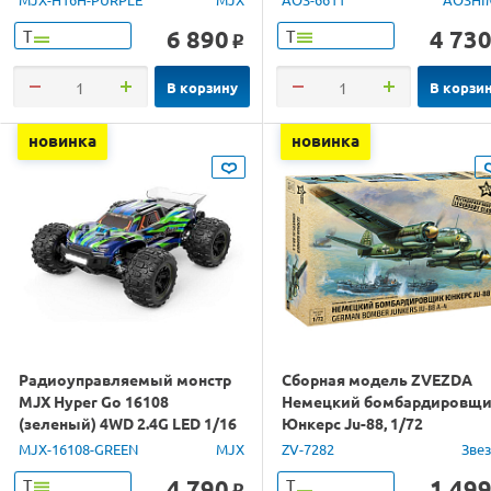
6 890
4 73
Т
Т
o
В корзину
В корзи
новинка
новинка
Радиоуправляемый монстр
Сборная модель ZVEZDA
MJX Hyper Go 16108
Немецкий бомбардировщ
(зеленый) 4WD 2.4G LED 1/16
Юнкерс Ju-88, 1/72
RTR
MJX-16108-GREEN
MJX
ZV-7282
Зве
4 790
1 49
Т
Т
o