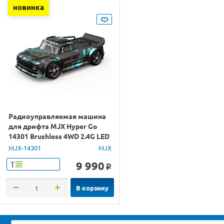
новинка
Радиоуправляемая машина
для дрифта MJX Hyper Go
14301 Brushless 4WD 2.4G LED
1/14 RTR
MJX-14301
MJX
9 990
Т
o
В корзину