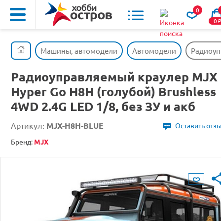
0
0
Машины, автомодели
Автомодели
Радиоупр
Радиоуправляемый краулер MJX
Hyper Go H8H (голубой) Brushless
4WD 2.4G LED 1/8, без ЗУ и акб
Артикул:
MJX-H8H-BLUE
Оставить отз
Бренд:
MJX