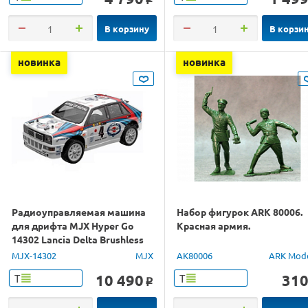
В корзину
В корзи
новинка
новинка
Радиоуправляемая машина
Набор фигурок ARK 80006.
для дрифта MJX Hyper Go
Красная армия.
14302 Lancia Delta Brushless
4WD 2.4G LED 1/14 RTR
MJX-14302
MJX
AK80006
ARK Mod
10 490
31
Т
Т
o