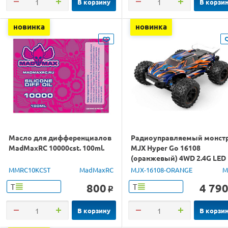
В корзину
В корзи
новинка
новинка
Масло для дифференциалов
Радиоуправляемый монст
MadMaxRC 10000cst. 100ml.
MJX Hyper Go 16108
(оранжевый) 4WD 2.4G LED
1/16 RTR
MMRC10KCST
MadMaxRC
MJX-16108-ORANGE
M
800
4 79
Т
Т
o
В корзину
В корзи