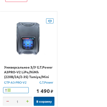
Универсальное З/У G.T.Power
A3PRO-V2 LiPo/NiMh
(220В/2A/2-3S) Tamiya/Mini
Tamiya
GTP-A3-PRO-V2
G.T.Power
1 490
Т
o
В корзину