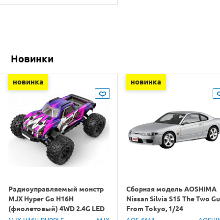
Новинки
новинка
новинка
Радиоуправляемый монстр
Сборная модель AOSHIMA
MJX Hyper Go H16H
Nissan Silvia S15 The Two G
(фиолетовый) 4WD 2.4G LED
From Tokyo, 1/24
GPS 1/16 RTR
MJX-H16H-PURPLE
MJX
AOS-6611
AOSHI