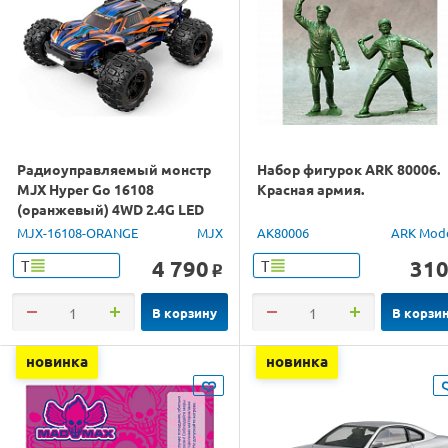
Радиоуправляемый монстр
Набор фигурок ARK 80006.
MJX Hyper Go 16108
Красная армия.
(оранжевый) 4WD 2.4G LED
1/16 RTR
MJX-16108-ORANGE
MJX
AK80006
ARK Mod
4 790
31
Т
Т
o
В корзину
В корзи
новинка
новинка