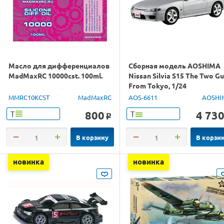
Масло для дифференциалов
Сборная модель AOSHIMA
MadMaxRC 10000cst. 100ml.
Nissan Silvia S15 The Two G
From Tokyo, 1/24
MMRC10KCST
MadMaxRC
AOS-6611
AOSHI
800
4 73
Т
Т
o
В корзину
В корзи
новинка
новинка