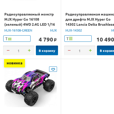
Радиоуправляемый монстр
Радиоуправляемая машин
MJX Hyper Go 16108
для дрифта MJX Hyper Go
(зеленый) 4WD 2.4G LED 1/16
14302 Lancia Delta Brushles
RTR
4WD 2.4G LED 1/14 RTR
MJX-16108-GREEN
MJX
MJX-14302
M
4 790
10 49
Т
Т
o
В корзину
В корзи
новинка