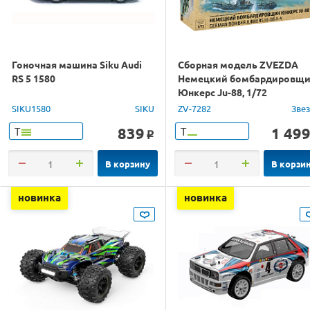
Гоночная машина Siku Audi
Сборная модель ZVEZDA
RS 5 1580
Немецкий бомбардировщ
Юнкерс Ju-88, 1/72
SIKU1580
SIKU
ZV-7282
Зве
839
1 49
Т
Т
o
В корзину
В корзи
новинка
новинка