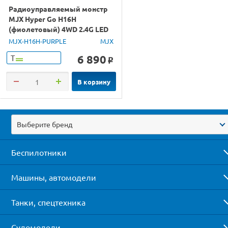
Радиоуправляемый монстр
MJX Hyper Go H16H
(фиолетовый) 4WD 2.4G LED
GPS 1/16 RTR
MJX-H16H-PURPLE
MJX
6 890
Т
o
В корзину
Выберите бренд
Беспилотники
Машины, автомодели
Танки, спецтехника
Судомодели