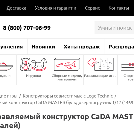
Доставка
Условия и гарантии
Сервис
Контакты
8 (800) 707-06-99
тупления
Новинки
Хиты продаж
Распрод
одели
Игрушки
Сборные модели,
Развивающие игры
Спор
материалы
то
ие игры
/
Конструкторы совместимые с Lego Technic
/
ый конструктор CaDA MASTER бульдозер-погрузчик 1/17 (1469
авляемый конструктор CaDA MASTE
талей)