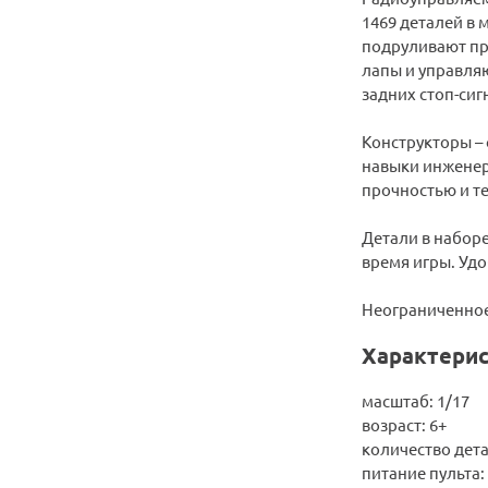
1469 деталей в 
подруливают пр
лапы и управля
задних стоп-сиг
Конструкторы –
навыки инженер
прочностью и те
Детали в наборе
время игры. Уд
Неограниченное
Характерис
масштаб: 1/17
возраст: 6+
количество дета
питание пульта: