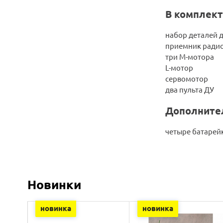
В комплект
набор деталей 
приемник ради
три M-мотора
L-мотор
сервомотор
два пульта ДУ
Дополните
четыре батарей
Новинки
новинка
новинка