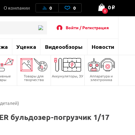
0
О компании
0
0
o
0
Войти / Регистрация
ажа
Уценка
Видеообзоры
Новости
тивные
Товары для
Аккумуляторы, ЗУ
Аппаратура и
вары
творчества
электроника
 деталей)
R бульдозер-погрузчик 1/17