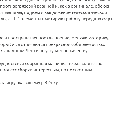
ротивогрязевой резиной и, как в оригинале, обе оси
от машины, подъем и выдвижение телескопической
лы, а LED-элементы имитируют работу передних фар и
кое и пространственное мышление, мелкую моторику,
кторы CaDa отличаются прекрасной собираемостью,
аналогом Лего и не уступает по качеству.
рудностей, а собранная машинка не развалится во
 процесс сборки интересным, но не сложным.
эта игрушка вашему ребёнку.