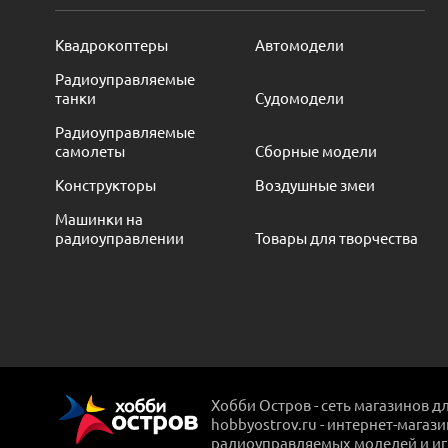
Квадрокоптеры
Автомодели
Радиоуправляемые
танки
Судомодели
Радиоуправляемые
самолеты
Сборные модели
Конструкторы
Воздушные змеи
Машинки на
радиоуправлении
Товары для творчества
Хобби Остров - сеть магазинов д
hobbyostrov.ru - интернет-магаз
радиоуправляемых моделей и и