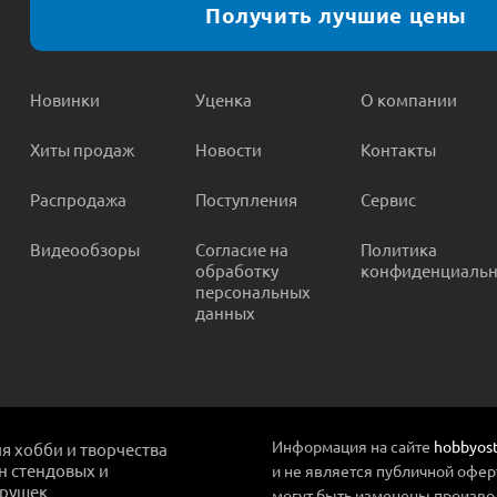
Получить лучшие цены
Новинки
Уценка
О компании
Хиты продаж
Новости
Контакты
Распродажа
Поступления
Сервис
Видеообзоры
Согласие на
Политика
обработку
конфиденциальн
персональных
данных
Информация на сайте
hobbyost
ля хобби и творчества
ин стендовых и
и не является публичной офер
грушек
могут быть изменены произво