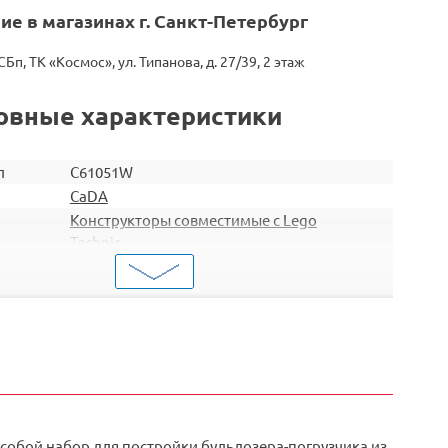
ие в магазинах г. Санкт-Петербург
СБп, ТК «Космос», ул. Типанова, д. 27/39, 2 этаж
овные характеристики
л
C61051W
CaDA
Конструкторы совместимые с Lego
Technic
р.
6
0,127
и
Код
2000000257693
собой набор для постройки бульдозера-погрузчика из