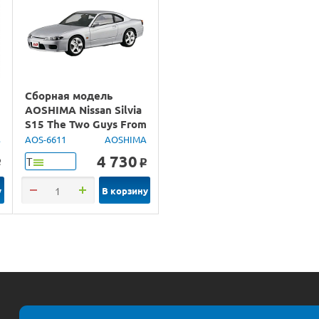
Сборная модель
AOSHIMA Nissan Silvia
S15 The Two Guys From
Tokyo, 1/24
s
AOS-6611
AOSHIMA
4 730
Т
o
o
у
В корзину