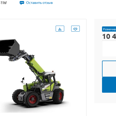
51W
Оставить отзыв
Рознична
10 