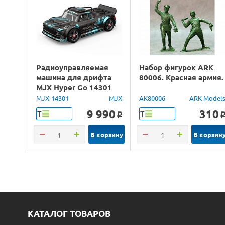
Радиоуправляемая
Набор фигурок ARK
машина для дрифта
80006. Красная армия.
MJX Hyper Go 14301
Brushless 4WD 2.4G
MJX-14301
MJX
AK80006
ARK Model
LED 1/14 RTR
9 990
310
Т
Т
o
В корзину
В корзин
КАТАЛОГ ТОВАРОВ