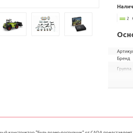
Налич
2
Осн
Артику
Бренд
Группа
шт. в ко
Объем
коробк
Штрих
ый конструктор "Бульдозер-погрузчик" от CADA представляет 