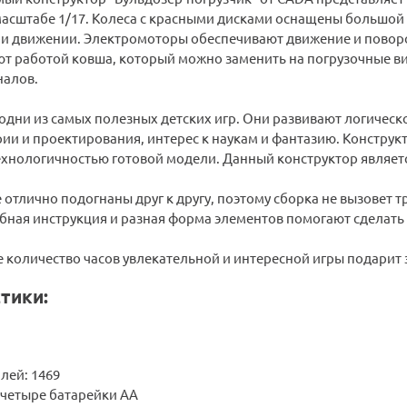
масштабе 1/17. Колеса с красными дисками оснащены большой п
и движении. Электромоторы обеспечивают движение и повор
ют работой ковша, который можно заменить на погрузочные ви
налов.
 одни из самых полезных детских игр. Они развивают логичес
ии и проектирования, интерес к наукам и фантазию. Констру
хнологичностью готовой модели. Данный конструктор является 
 отлично подогнаны друг к другу, поэтому сборка не вызовет т
обная инструкция и разная форма элементов помогают сделать
 количество часов увлекательной и интересной игры подарит 
тики:
лей: 1469
 четыре батарейки АА