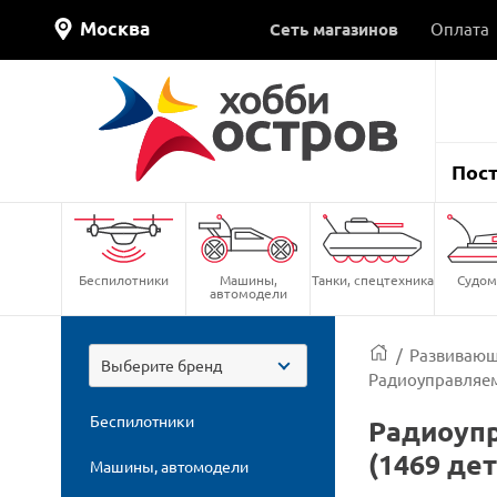
Москва
Сеть магазинов
Оплата
Пос
Беспилотники
Машины,
Танки, спецтехника
Судом
автомодели
/
Развивающ
Выберите бренд
Радиоуправляем
Беспилотники
Радиоупр
(1469 де
Машины, автомодели