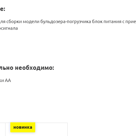
е:
для сборки модели бульдозера-погрузчика блок питания с пр
осигнала
льно необходимо:
ки АА
новинка