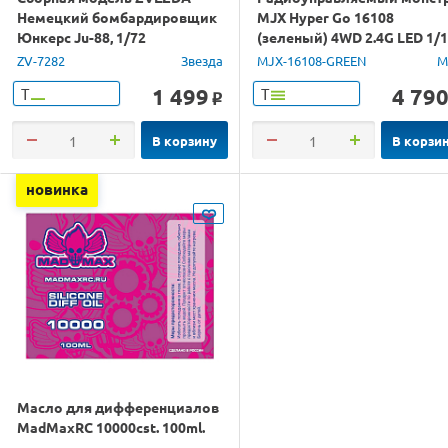
Немецкий бомбардировщик
MJX Hyper Go 16108
Юнкерс Ju-88, 1/72
(зеленый) 4WD 2.4G LED 1/
RTR
ZV-7282
Звезда
MJX-16108-GREEN
M
1 499
4 79
Т
Т
o
В корзину
В корзи
новинка
Масло для дифференциалов
MadMaxRC 10000cst. 100ml.