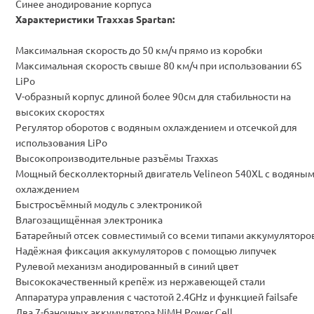
Синее анодирование корпуса
Характеристики
Traxxas Spartan
:
Максимальная скорость до 50 км/ч прямо из коробки
Максимальная скорость свыше 80 км/ч при использовании 6S
LiPo
V-образный корпус длиной более 90см для стабильности на
высоких скоростях
Регулятор оборотов с водяным охлаждением и отсечкой для
использования LiPo
Высокопроизводительные разъёмы Traxxas
Мощный бесколлекторный двигатель Velineon 540XL с водяны
охлаждением
Быстросъёмный модуль с электроникой
Влагозащищённая электроника
Батарейный отсек совместимый со всеми типами аккумуляторо
Надёжная фиксация аккумуляторов с помощью липучек
Рулевой механизм анодированный в синий цвет
Высококачественный крепёж из нержавеющей стали
Аппаратура управления с частотой 2.4GHz и функцией failsafe
Два 7-баночных аккумулятора NiMH Power Cell