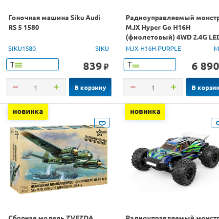
Гоночная машина Siku Audi
Радиоуправляемый монст
RS 5 1580
MJX Hyper Go H16H
(фиолетовый) 4WD 2.4G LE
GPS 1/16 RTR
SIKU1580
SIKU
MJX-H16H-PURPLE
M
839
6 89
Т
Т
o
В корзину
В корзи
новинка
новинка
Сборная модель ZVEZDA
Радиоуправляемый монст