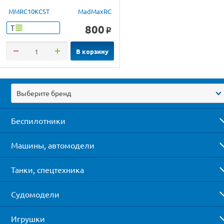
MMRC10KCST
MadMaxRC
800
Т
o
В корзину
Выберите бренд
Беспилотники
Машины, автомодели
Танки, спецтехника
Судомодели
Игрушки