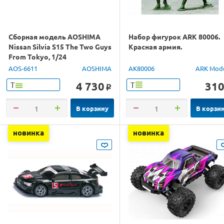
Сборная модель AOSHIMA
Набор фигурок ARK 80006.
Nissan Silvia S15 The Two Guys
Красная армия.
From Tokyo, 1/24
AOS-6611
AOSHIMA
AK80006
ARK Mod
4 730
31
Т
Т
o
В корзину
В корзи
новинка
новинка