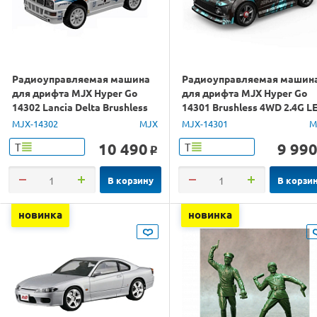
Радиоуправляемая машина
Радиоуправляемая машин
для дрифта MJX Hyper Go
для дрифта MJX Hyper Go
14302 Lancia Delta Brushless
14301 Brushless 4WD 2.4G L
4WD 2.4G LED 1/14 RTR
1/14 RTR
MJX-14302
MJX
MJX-14301
M
10 490
9 99
Т
Т
o
В корзину
В корзи
новинка
новинка