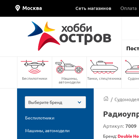
Москва
Сеть магазинов
Оплата
Пос
Беспилотники
Машины,
Танки, спецтехника
Судом
автомодели
/
Судомоде
Выберите бренд
Радиоупр
Беспилотники
Артикул:
7009
Машины, автомодели
Бренд:
Double Ho