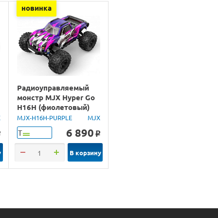
новинка
Радиоуправляемый
монстр MJX Hyper Go
H16H (фиолетовый)
4WD 2.4G LED GPS
X
MJX-H16H-PURPLE
MJX
1/16 RTR
6 890
Т
o
o
у
В корзину