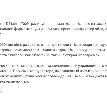
rse K-Marine 7009 - радиоуправляемая модель одного из самых
иальной форме корпуса и наличию сервопривода катер обладае
ю.
7009 способен развивать отличную скорость благодаря своему
одним преимуществом – задним ходом. Им легко управлять и ра
ать с катером как в бассейне, так и на открытых водоемах.
ческие показатели, высокая маневренность и управляемость д
ытания. Прочный корпус катера, выполненный из высококачест
н от мелких механических повреждений. Съемные аккумулято
екательную игру.
и: