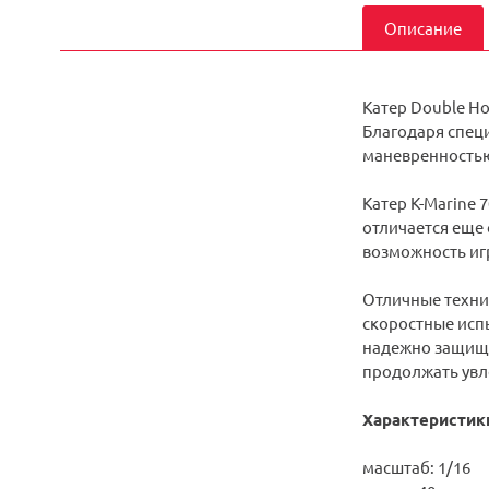
Описание
Катер Double Ho
Благодаря спец
маневренность
Катер K-Marine 
отличается еще 
возможность игр
Отличные техни
скоростные исп
надежно защище
продолжать увл
Характеристик
масштаб: 1/16