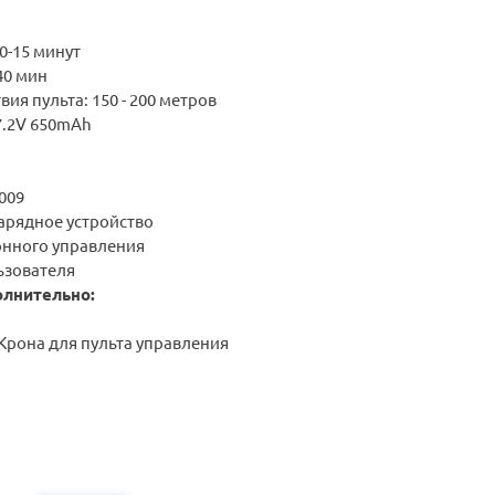
0-15 минут
40 мин
ия пульта: 150 - 200 метров
 7.2V 650mAh
7009
арядное устройство
онного управления
ьзователя
олнительно:
Крона для пульта управления