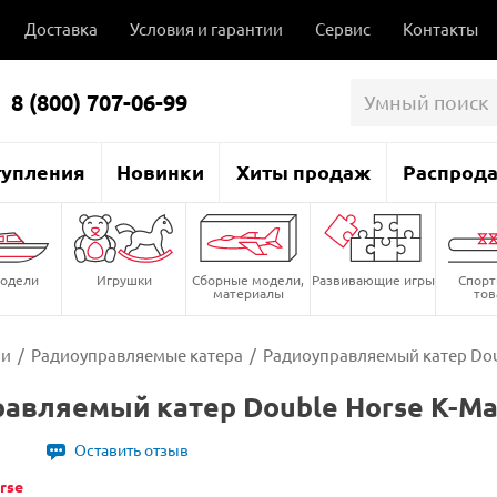
Доставка
Условия и гарантии
Сервис
Контакты
8 (800) 707-06-99
тупления
Новинки
Хиты продаж
Распрод
одели
Игрушки
Сборные модели,
Развивающие игры
Спор
материалы
то
ли
/
Радиоуправляемые катера
/
Радиоуправляемый катер Doub
авляемый катер Double Horse K-Mar
Оставить отзыв
rse