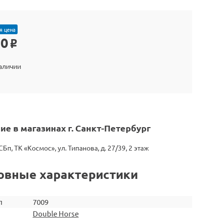
я цена
90
o
наличии
ие в магазинах г. Санкт-Петербург
СБп, ТК «Космос», ул. Типанова, д. 27/39, 2 этаж
овные характеристики
л
7009
Double Horse