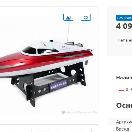
Рознична
4 0
Нет в 
Налич
0
Осн
Артику
Бренд