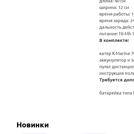
длина: 40 см
ширина: 12 см
время работы: 1
время заряда: 2
дальность действ
питание: Ni-Mh
В комплекте:
катер K-Marine 
аккумулятор и з
пульт дистанци
инструкция пол
Требуется доп
батарейка типа 
Новинки