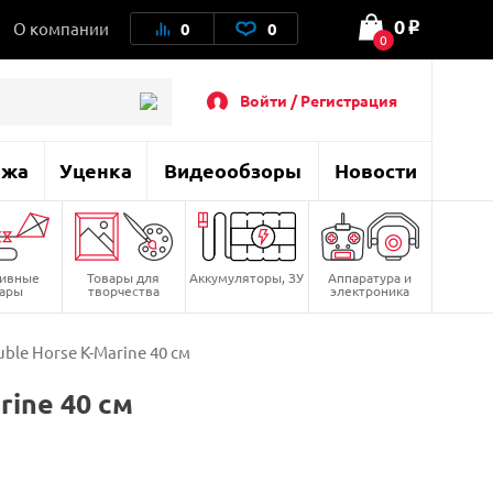
0
О компании
0
0
o
0
Войти / Регистрация
ажа
Уценка
Видеообзоры
Новости
тивные
Товары для
Аккумуляторы, ЗУ
Аппаратура и
вары
творчества
электроника
le Horse K-Marine 40 см
ine 40 см