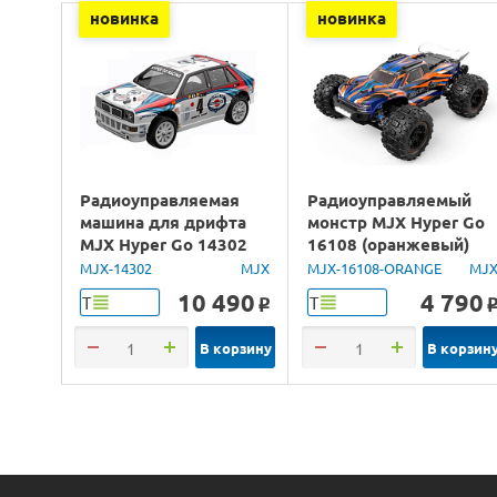
новинка
новинка
Радиоуправляемая
Радиоуправляемый
машина для дрифта
монстр MJX Hyper Go
MJX Hyper Go 14302
16108 (оранжевый)
Lancia Delta Brushless
4WD 2.4G LED 1/16
MJX-14302
MJX
MJX-16108-ORANGE
MJ
4WD 2.4G LED 1/14
RTR
10 490
4 790
Т
Т
o
RTR
В корзину
В корзин