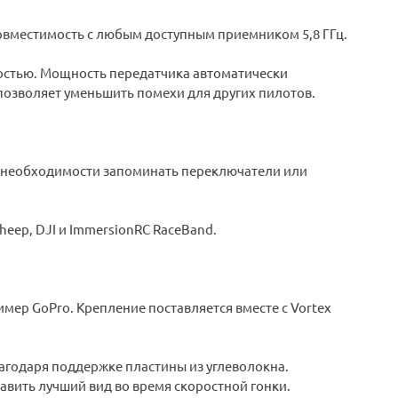
овместимость с любым доступным приемником 5,8 ГГц.
ностью. Мощность передатчика автоматически
 позволяет уменьшить помехи для других пилотов.
 необходимости запоминать переключатели или
heep, DJI и ImmersionRC RaceBand.
мер GoPro. Крепление поставляется вместе с Vortex
агодаря поддержке пластины из углеволокна.
вить лучший вид во время скоростной гонки.