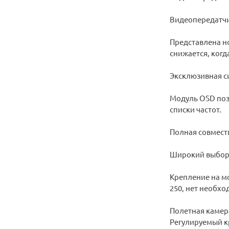
Видеопередатчи
Представлена н
снижается, когд
Эксклюзивная с
Модуль OSD поз
списки частот.
Полная совмести
Широкий выбор
Крепление на мо
250, нет необх
Полетная камер
Регулируемый к