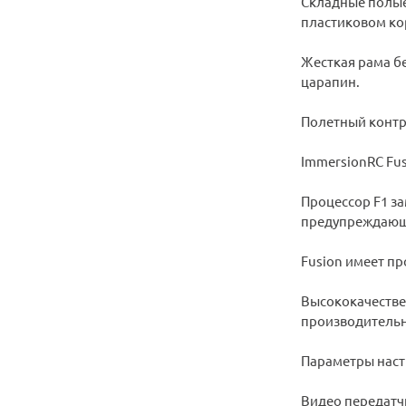
Складные полые
пластиковом ко
Жесткая рама б
царапин.
Полетный контр
ImmersionRC Fu
Процессор F1 за
предупреждающи
Fusion имеет п
Высококачестве
производительн
Параметры наст
Видео передатчи