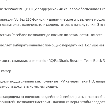
к NexWaveRF 5,8 ГГц с поддержкой 40 каналов обеспечивает с
овая для Vortex 250 функция - динамическое управление мощ
а двигатели отключены или модель готова к началу гонки. Это
истема RaceBand позволяет до восьми пилотам летать вместе
воляет выбирать каналы с помощью передатчика. Больше нет
мость с каналами ImmersionRC/FatShark, Boscam, Team Black-S
 камер
дели поддерживает как полетные FPV камеры, так и HD, напри
одимости докупать комплектующие.
а защищена от внешних воздействий, вибрации смягчаются бл
ронштейн позволяет настроить наклон камеры, чтобы предоста