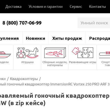
Доставка
Условия и гарантии
Сервис
Контакты
8 (800) 707-06-99
тупления
Новинки
Хиты продаж
Распрод
одели
Игрушки
Сборные модели,
Развивающие игры
Спор
материалы
то
ики
/
Квадрокоптеры
/
ый гоночный квадрокоптер ImmersionRC Vortex 250 PRO ARF 35
авляемый гоночный квадрокоптер 
W (в zip кейсе)