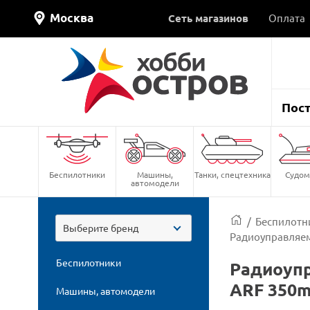
Москва
Сеть магазинов
Оплата
Пос
Беспилотники
Машины,
Танки, спецтехника
Судом
автомодели
/
Беспилотн
Выберите бренд
Радиоуправляем
Беспилотники
Радиоупр
ARF 350m
Машины, автомодели