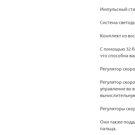
Импульсный ста
Система светод
Комплект из во
С помощью 32-б
что способна ва
Регулятор скор
Регулятор скоро
управление во 
вычислительную
Регуляторы ско
Они также подд
пальца.