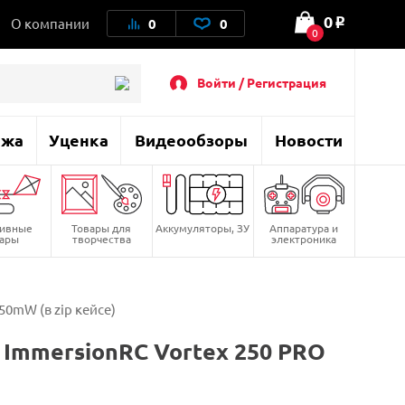
0
О компании
0
0
o
0
Войти / Регистрация
ажа
Уценка
Видеообзоры
Новости
тивные
Товары для
Аккумуляторы, ЗУ
Аппаратура и
вары
творчества
электроника
0mW (в zip кейсе)
ImmersionRC Vortex 250 PRO