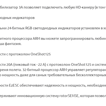
билизатор 3А позволяет подключить любую HD-камеру (в том ч
иодных индикаторов
сьми 24-битных RGB светодиодных индикаторов установлен в х
итного процессора ARM вы можете запрограммировать любимый 
ша фантазия.
ости с протоколом OneShot125
сти 20А (пиковый ток - 22 А) с протоколом OneShot125 и сис
время полета. 32-битный процессор ARM управляет регулятора
 мощность даже для самых требовательных бесколлекторных
рости EzESC обеспечивают надежность и мощность, необходимы
ерживают инновационную систему rotorSENSE, которая позво