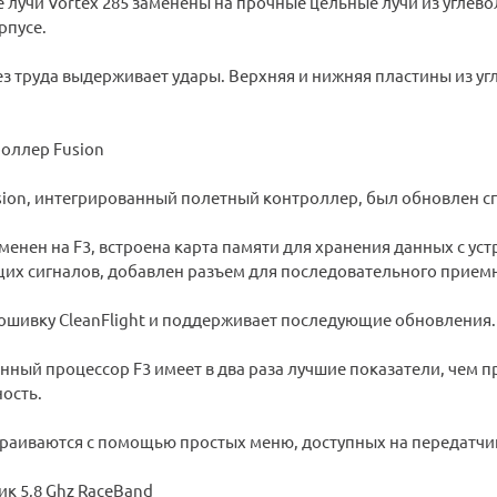
 лучи Vortex 285 заменены на прочные цельные лучи из углев
рпусе.
ез труда выдерживает удары. Верхняя и нижняя пластины из у
оллер Fusion
sion, интегрированный полетный контроллер, был обновлен сп
менен на F3, встроена карта памяти для хранения данных с уст
х сигналов, добавлен разъем для последовательного приемник
рошивку CleanFlight и поддерживает последующие обновления.
нный процессор F3 имеет в два раза лучшие показатели, чем 
ость.
раиваются с помощью простых меню, доступных на передатчи
к 5,8 Ghz RaceBand