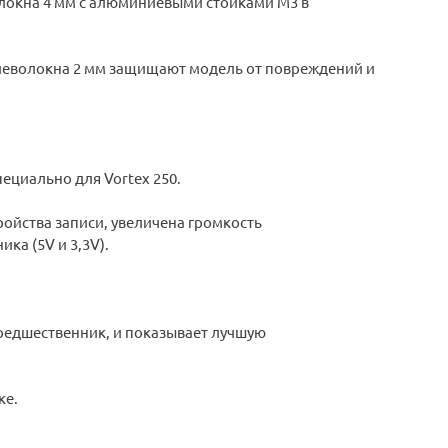
олокна 4 мм с алюминиевыми стойками M3 в
глеволокна 2 мм защищают модель от повреждений и
ециально для Vortex 250.
ройства записи, увеличена громкость
а (5V и 3,3V).
предшественник, и показывает лучшую
ке.