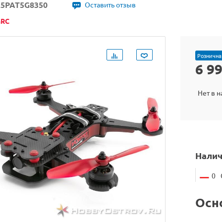
25PAT5G8350
Оставить отзыв
nRC
Рознична
6 9
Нет в 
Налич
0
Осн