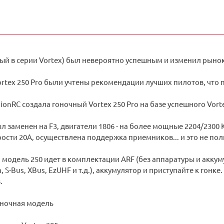
вый в серии Vortex) был невероятно успешным и изменил рыно
rtex 250 Pro были учтены рекомендации лучших пилотов, что
onRC создала гоночный Vortex 250 Pro на базе успешного Vort
л заменен на F3, двигатели 1806 - на более мощные 2204/2300 
ости 20A, осуществлена поддержка приемников... и это не пол
5, модель 250 идет в комплектации ARF (без аппаратуры и акк
 S-Bus, XBus, EzUHF и т.д.), аккумулятор и приступайте к гонк
.
ночная модель