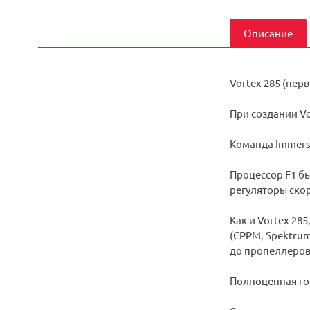
Описание
Vortex 285 (пер
При создании Vo
Команда Immersi
Процессор F1 бы
регуляторы скор
Как и Vortex 28
(CPPM, Spektrum,
до пропеллеров
Полноценная го