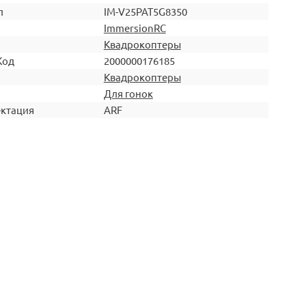
л
IM-V25PAT5G8350
ImmersionRC
Квадрокоптеры
Код
2000000176185
Квадрокоптеры
Для гонок
ктация
ARF