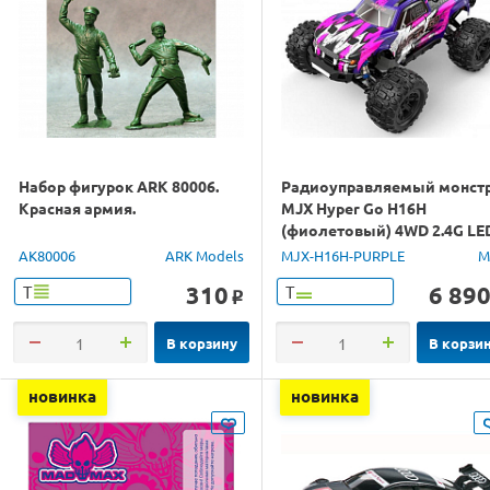
Набор фигурок ARK 80006.
Радиоуправляемый монст
Красная армия.
MJX Hyper Go H16H
(фиолетовый) 4WD 2.4G LE
GPS 1/16 RTR
AK80006
ARK Models
MJX-H16H-PURPLE
M
310
6 89
Т
Т
o
В корзину
В корзи
новинка
новинка