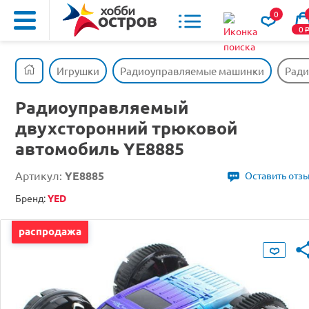
0
0
Игрушки
Радиоуправляемые машинки
Ради
Радиоуправляемый
двухсторонний трюковой
автомобиль YE8885
Артикул:
YE8885
Оставить отз
Бренд:
YED
распродажа