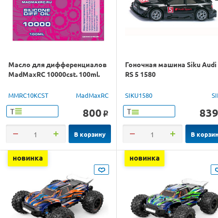
Масло для дифференциалов
Гоночная машина Siku Audi
MadMaxRC 10000cst. 100ml.
RS 5 1580
MMRC10KCST
MadMaxRC
SIKU1580
S
800
83
Т
Т
o
В корзину
В корзи
новинка
новинка