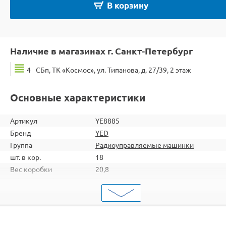
В корзину
Наличие в магазинах г. Санкт-Петербург
4
СБп, ТК «Космос», ул. Типанова, д. 27/39, 2 этаж
Основные характеристики
Артикул
YE8885
Бренд
YED
Группа
Радиоуправляемые машинки
шт. в кор.
18
Вес коробки
20,8
Объем коробки
0,194
ШтрихКод
2000000044002
Тип
Машинки-перевертыши
Аккумулятор
Ni-Cd