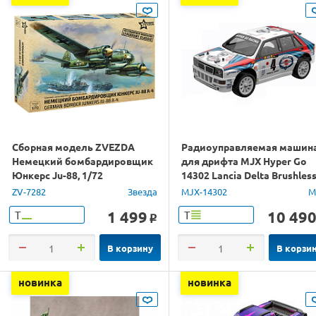
Сборная модель ZVEZDA
Радиоуправляемая машин
Немецкий бомбардировщик
для дрифта MJX Hyper Go
Юнкерс Ju-88, 1/72
14302 Lancia Delta Brushles
4WD 2.4G LED 1/14 RTR
ZV-7282
Звезда
MJX-14302
M
1 499
10 49
Т
Т
o
В корзину
В корзи
новинка
новинка