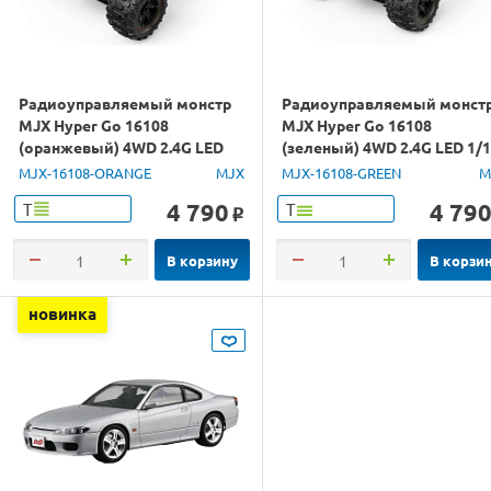
Радиоуправляемый монстр
Радиоуправляемый монст
MJX Hyper Go 16108
MJX Hyper Go 16108
(оранжевый) 4WD 2.4G LED
(зеленый) 4WD 2.4G LED 1/
1/16 RTR
RTR
MJX-16108-ORANGE
MJX
MJX-16108-GREEN
M
4 790
4 79
Т
Т
o
В корзину
В корзи
новинка