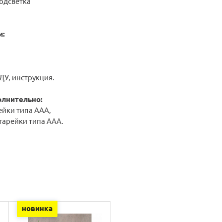
одсветка
и:
ДУ, инструкция.
олнительно:
рейки типа ААА,
атарейки типа ААА.
новинка