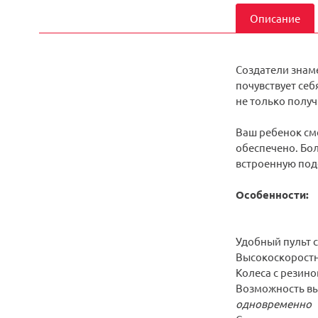
Описание
Создатели знаме
почувствует себ
не только получ
Ваш ребенок см
обеспечено. Бо
встроенную подс
Особенности:
Удобный пульт 
Высокоскоростн
Колеса с резин
Возможность выб
одновременно