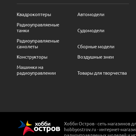
Квадрокоптеры
Автомодели
Радиоуправляемые
танки
Судомодели
Радиоуправляемые
самолеты
Сборные модели
Конструкторы
Воздушные змеи
Машинки на
радиоуправлении
Товары для творчества
Хобби Остров - сеть магазинов д
hobbyostrov.ru - интернет-магаз
радиоуправляемых моделей и и