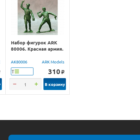
Набор фигурок ARK
80006. Красная армия.
C
AK80006
ARK Models
310
Т
o
o
у
В корзину