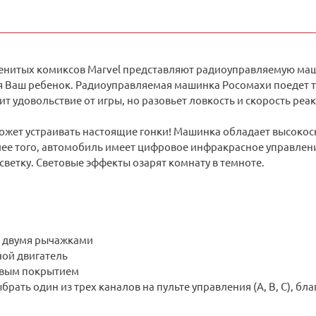
нитых комиксов Marvel представляют радиоуправляемую машинк
я Ваш ребенок. Радиоуправляемая машинка Росомахи поедет т
ит удовольствие от игры, но разовьет ловкость и скорость реа
ожет устраивать настоящие гонки! Машинка обладает высокоск
лее того, автомобиль имеет цифровое инфракрасное управлен
ветку. Световые эффекты озарят комнату в темноте.
с двумя рычажками
ой двигатель
овым покрытием
рать один из трех каналов на пульте управления (А, B, С), бл