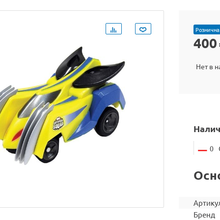
Рознична
400
Нет в 
Налич
0
Осн
Артику
Бренд