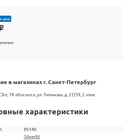
я цена
o
наличии
ие в магазинах г. Санкт-Петербург
СБп, ТК «Космос», ул. Типанова, д. 27/39, 2 этаж
овные характеристики
л
85140
Silverlit