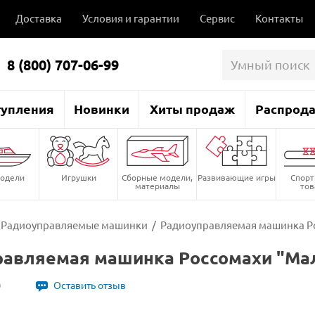
Доставка
Условия и гарантии
Сервис
Контакты
8 (800) 707-06-99
тупления
Новинки
Хиты продаж
Распрод
одели
Игрушки
Сборные модели,
Развивающие игры
Спор
материалы
то
Радиоуправляемые машинки
/
Радиоуправляемая машинка Р
равляемая машинка Россомахи "Ма
0
Оставить отзыв