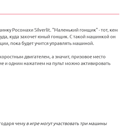
у Росомахи Silverlit. "Маленький гонщик" - тот, кем
уда, куда захочет юный гонщик. С такой машинкой он
кции, пока будет учится управлять машиной.
оростным двигателем, а значит, призовое место
ие и одним нажатием на пульт можно активировать
агодаря чему
в игре могут участвовать три машины