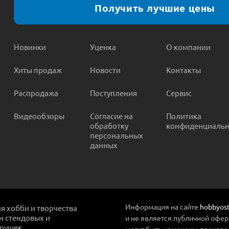
Получить лучшие цены
Новинки
Уценка
О компании
Хиты продаж
Новости
Контакты
Распродажа
Поступления
Сервис
Видеообзоры
Согласие на
Политика
обработку
конфиденциальн
персональных
данных
Информация на сайте
hobbyost
ля хобби и творчества
ин стендовых и
и не является публичной офер
грушек
могут быть изменены произво