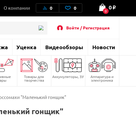
0
О компании
0
0
o
0
Войти / Регистрация
ажа
Уценка
Видеообзоры
Новости
тивные
Товары для
Аккумуляторы, ЗУ
Аппаратура и
вары
творчества
электроника
оссомахи "Маленький гонщик"
ленький гонщик"