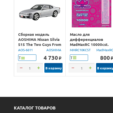
Сборная модель
Масло для
AOSHIMA Nissan Silvia
дифференциалов
S15 The Two Guys From
MadMaxRC 10000cst.
Tokyo, 1/24
100ml.
AOS-6611
AOSHIMA
MMRC10KCST
MadMaxR
4 730
800
Т
Т
o
В корзину
В корзин
КАТАЛОГ ТОВАРОВ