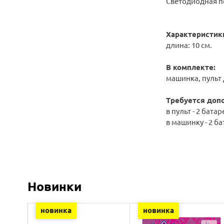
Светодиодная п
Характеристик
длина: 10 см.
В комплекте:
машинка, пульт 
Требуется доп
в пульт - 2 бата
в машинку - 2 б
Новинки
новинка
новинка