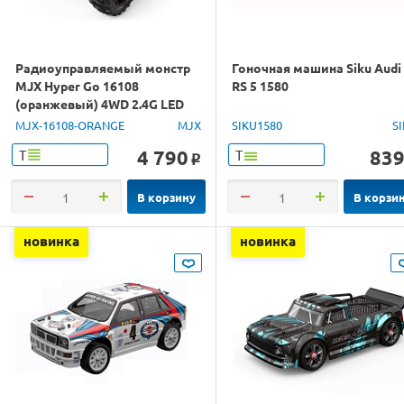
Радиоуправляемый монстр
Гоночная машина Siku Audi
MJX Hyper Go 16108
RS 5 1580
(оранжевый) 4WD 2.4G LED
1/16 RTR
MJX-16108-ORANGE
MJX
SIKU1580
S
4 790
83
Т
Т
o
В корзину
В корзи
новинка
новинка