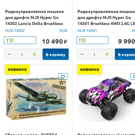
Радиоуправляемая машина
Радиоуправляемая машин
для дрифта MJX Hyper Go
для дрифта MJX Hyper Go
14302 Lancia Delta Brushless
14301 Brushless 4WD 2.4G L
4WD 2.4G LED 1/14 RTR
1/14 RTR
MJX-14302
MJX
MJX-14301
M
10 490
9 99
Т
Т
o
В корзину
В корзи
новинка
новинка
Сборная модель ZVEZDA
Радиоуправляемый монст