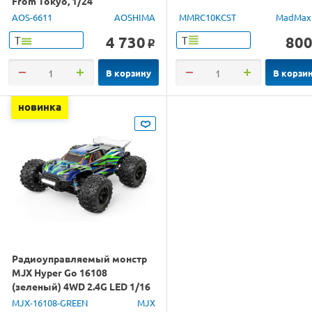
From Tokyo, 1/24
AOS-6611
AOSHIMA
MMRC10KCST
MadMax
4 730
80
Т
Т
o
В корзину
В корзи
новинка
Радиоуправляемый монстр
MJX Hyper Go 16108
(зеленый) 4WD 2.4G LED 1/16
RTR
MJX-16108-GREEN
MJX