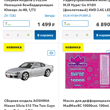
Немецкий бомбардировщик
MJX Hyper Go H16H
Юнкерс Ju-88, 1/72
(фиолетовый) 4WD 2.4G LE
GPS 1/16 RTR
ZV-7282
Звезда
MJX-H16H-PURPLE
M
1 499
6 89
Т
Т
o
В корзину
В корзи
новинка
новинка
Сборная модель AOSHIMA
Масло для дифференциал
Nissan Silvia S15 The Two Guys
MadMaxRC 10000cst. 100ml.