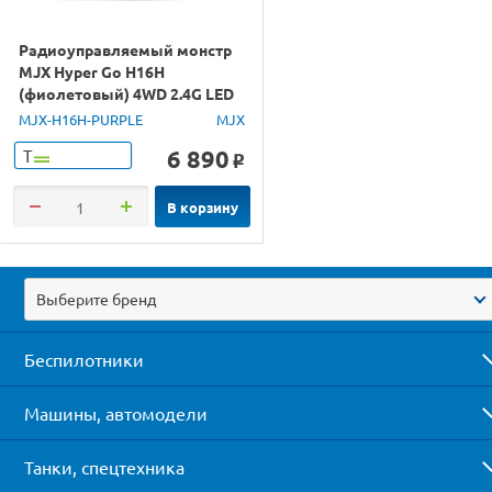
Радиоуправляемый монстр
MJX Hyper Go H16H
(фиолетовый) 4WD 2.4G LED
GPS 1/16 RTR
MJX-H16H-PURPLE
MJX
6 890
Т
o
В корзину
Выберите бренд
Беспилотники
Машины, автомодели
Танки, спецтехника