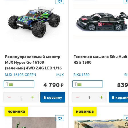
Радиоуправляемый монстр
Гоночная машина Siku Audi
MJX Hyper Go 16108
RS 5 1580
(зеленый) 4WD 2.4G LED 1/16
RTR
MJX-16108-GREEN
MJX
SIKU1580
S
4 790
83
Т
Т
o
В корзину
В корзи
новинка
новинка