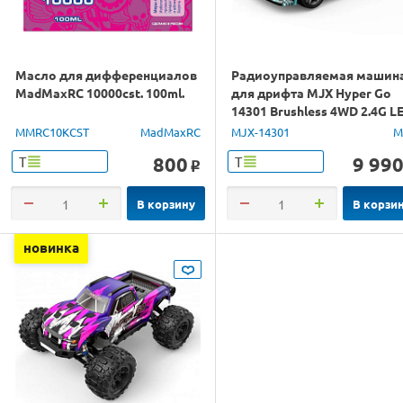
Масло для дифференциалов
Радиоуправляемая машин
MadMaxRC 10000cst. 100ml.
для дрифта MJX Hyper Go
14301 Brushless 4WD 2.4G L
1/14 RTR
MMRC10KCST
MadMaxRC
MJX-14301
M
800
9 99
Т
Т
o
В корзину
В корзи
новинка