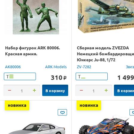
Набор фигурок ARK 80006.
Сборная модель ZVEZDA
Красная армия.
Немецкий бомбардировщ
Юнкерс Ju-88, 1/72
AK80006
ARK Models
ZV-7282
Зве
310
1 49
Т
Т
o
В корзину
В корзи
новинка
новинка