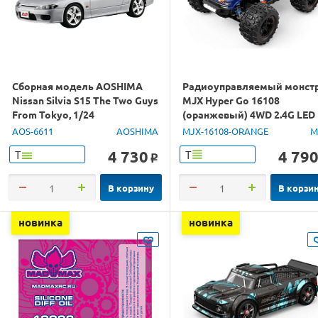
Сборная модель AOSHIMA
Радиоуправляемый монст
Nissan Silvia S15 The Two Guys
MJX Hyper Go 16108
From Tokyo, 1/24
(оранжевый) 4WD 2.4G LED
1/16 RTR
AOS-6611
AOSHIMA
MJX-16108-ORANGE
M
4 730
4 79
Т
Т
o
В корзину
В корзи
новинка
новинка