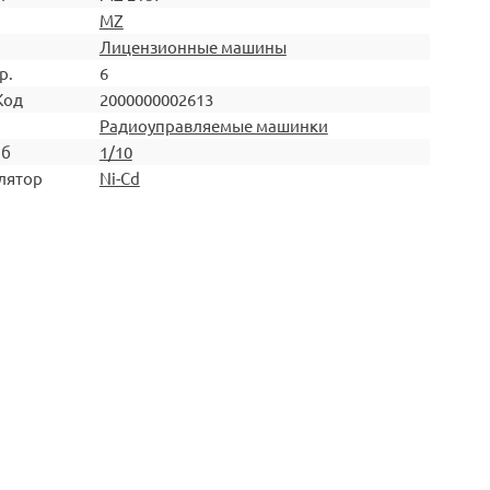
MZ
Лицензионные машины
р.
6
Код
2000000002613
Радиоуправляемые машинки
аб
1/10
лятор
Ni-Cd