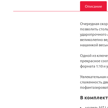
Описание
Очередная скоро
позволить столь
ударопрочного 
великолепно вед
машинкой весьма
Одной из ключе
прекрасное соот
формата 1:10 и 
Увлекательная и
слаженность дви
пофантазироват
В комплект
модель MZ L