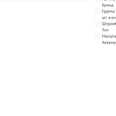
Бренд
Группа
шт. в ко
Штрих
Тип
Масшт
Аккуму