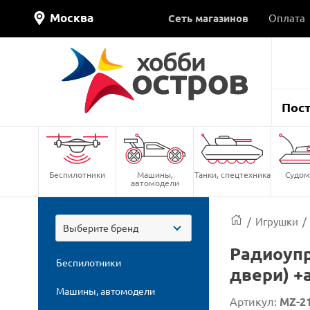
Москва
Сеть магазинов
Оплата
Пос
Беспилотники
Машины,
Танки, спецтехника
Судом
автомодели
/
Игрушки
/
Выберите бренд
Радиоупр
Беспилотники
двери) +
Машины, автомодели
Артикул:
MZ-2