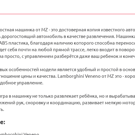
стная машинка от MZ - это достоверная копия известного авто 
 дорогостоящий автомобиль в качестве развлечения. Машинка 
ABS пластика, благодаря наличию которого способна переноси
ет себя почти на любой прямой трассе, легко входит в поворо
 просто, с управлением разберётся даже ваш ребенок и конеч
вых особенностей модели является удобный и простой в осно
ношение цены и качества. Lamborghini Veneno от MZ это - хор
удобное управление.
гра в машинку не только развлекает ребёнка, но и вырабатывае
жений рук, сноровку и координацию, развивает мелкую мотори
ь.
е:
amborghini Veneno