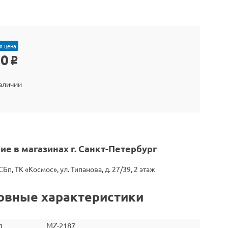
я цена
80
o
наличии
ие в магазинах г. Санкт-Петербург
СБп, ТК «Космос», ул. Типанова, д. 27/39, 2 этаж
овные характеристики
л
MZ-2187