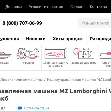
Доставка
Условия и гарантии
Сервис
Контакты
8 (800) 707-06-99
тупления
Новинки
Хиты продаж
Распрод
одели
Игрушки
Сборные модели,
Развивающие игры
Спор
материалы
то
Лицензионные машины
/
Радиоуправляемая машина MZ Lambor
авляемая машина MZ Lamborghini V
акб
187
Оставить отзыв