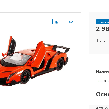
Рознична
2 9
Нет в 
Налич
0
Осн
Артику