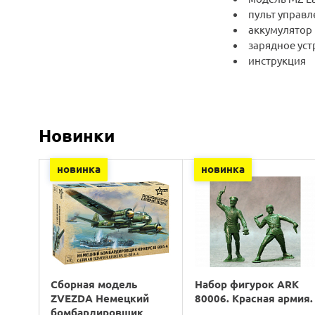
пульт управл
аккумулятор
зарядное уст
инструкция
Новинки
новинка
новинка
Сборная модель
Набор фигурок ARK
ZVEZDA Немецкий
80006. Красная армия.
бомбардировщик