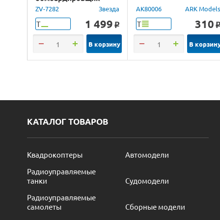
Юнкерс Ju-88, 1/72
ZV-7282
Звезда
AK80006
ARK Model
1 499
310
Т
Т
o
В корзину
В корзин
КАТАЛОГ ТОВАРОВ
Квадрокоптеры
Автомодели
Радиоуправляемые
танки
Судомодели
Радиоуправляемые
самолеты
Сборные модели