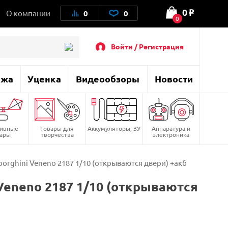
0
О компании
0
0
o
0
Войти / Регистрация
ажа
Уценка
Видеообзоры
Новости
тивные
Товары для
Аккумуляторы, ЗУ
Аппаратура и
вары
творчества
электроника
ghini Veneno 2187 1/10 (открываются двери) +акб
eneno 2187 1/10 (открываются