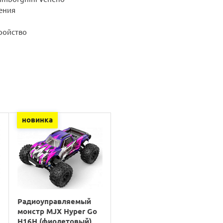
ения
ройство
новинка
Радиоуправляемый
монстр MJX Hyper Go
H16H (фиолетовый)