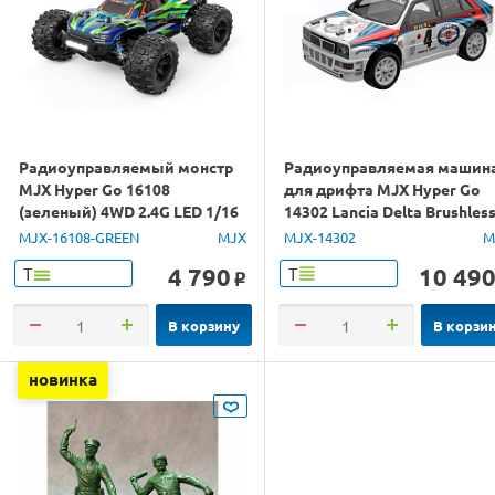
Радиоуправляемый монстр
Радиоуправляемая машин
MJX Hyper Go 16108
для дрифта MJX Hyper Go
(зеленый) 4WD 2.4G LED 1/16
14302 Lancia Delta Brushles
RTR
4WD 2.4G LED 1/14 RTR
MJX-16108-GREEN
MJX
MJX-14302
M
4 790
10 49
Т
Т
o
В корзину
В корзи
новинка