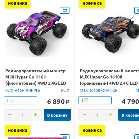
новинка
новинка
Радиоуправляемый монстр
Радиоуправляемый монст
MJX Hyper Go H16H
MJX Hyper Go 16108
(фиолетовый) 4WD 2.4G LED
(оранжевый) 4WD 2.4G LED
GPS 1/16 RTR
1/16 RTR
MJX-H16H-PURPLE
MJX
MJX-16108-ORANGE
M
6 890
4 79
Т
Т
o
В корзину
В корзи
новинка
новинка