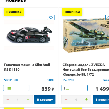
новинка
новинка
Гоночная машина Siku Audi
Сборная модель ZVEZDA
RS 5 1580
Немецкий бомбардировщ
Юнкерс Ju-88, 1/72
SIKU1580
SIKU
ZV-7282
Зве
839
1 49
Т
Т
o
В корзину
В корзи