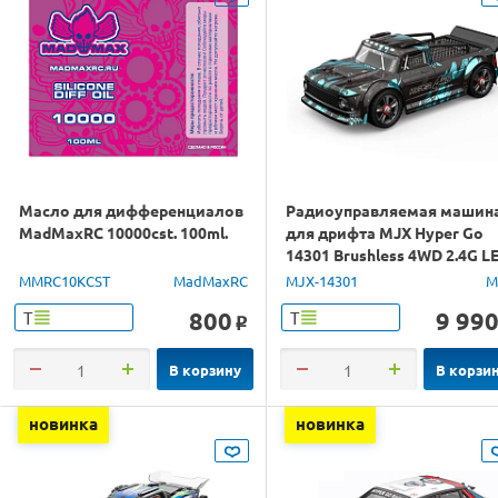
Масло для дифференциалов
Радиоуправляемая машин
MadMaxRC 10000cst. 100ml.
для дрифта MJX Hyper Go
14301 Brushless 4WD 2.4G L
1/14 RTR
MMRC10KCST
MadMaxRC
MJX-14301
M
800
9 99
Т
Т
o
В корзину
В корзи
новинка
новинка