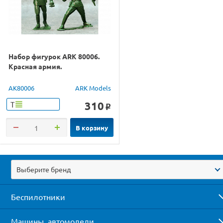
Набор фигурок ARK 80006.
Красная армия.
AK80006
ARK Models
310
Т
o
В корзину
Выберите бренд
Беспилотники
Машины, автомодели