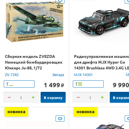
Сборная модель ZVEZDA
Радиоуправляемая машин
Немецкий бомбардировщик
для дрифта MJX Hyper Go
Юнкерс Ju-88, 1/72
14301 Brushless 4WD 2.4G L
1/14 RTR
ZV-7282
Звезда
MJX-14301
M
1 499
9 99
Т
Т
o
В корзину
В корзи
новинка
новинка