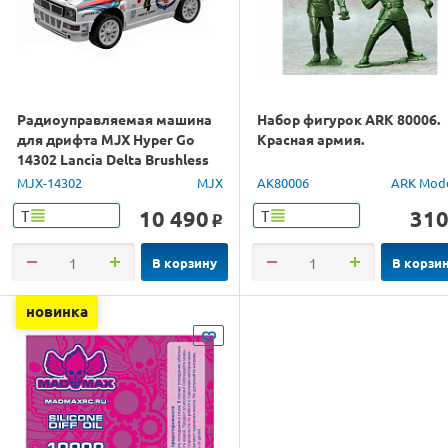
Радиоуправляемая машина
Набор фигурок ARK 80006.
для дрифта MJX Hyper Go
Красная армия.
14302 Lancia Delta Brushless
4WD 2.4G LED 1/14 RTR
MJX-14302
MJX
AK80006
ARK Mod
10 490
31
Т
Т
o
В корзину
В корзи
новинка