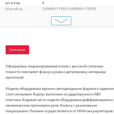
шт. в кор.
6
ШтрихКод
2200061175923 6900061175928
Тип
Радиоуправляемые машинки
Масштаб
1/14
Аккумулятор
Ni-Cd
Описание
Официально лицензированная копия с высокой степенью
точности повторяет форму кузова и деталировку интерьера
прототипа!
Модель оборудована яркими светодиодными фарами и задними
стоп-сигналами. Корпус выполнен из ударопрочного ABS
пластика. Ходовая часть модели оборудована дифференциалом 
механическим триммером руля. Колеса с резиновыми
покрышками. Питание осуществляется от NiMH аккумуляторов 