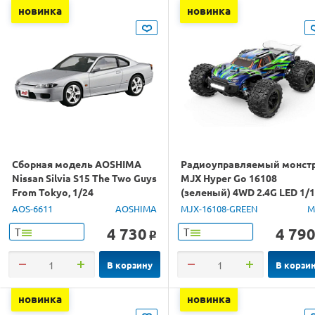
новинка
новинка
Сборная модель AOSHIMA
Радиоуправляемый монст
Nissan Silvia S15 The Two Guys
MJX Hyper Go 16108
From Tokyo, 1/24
(зеленый) 4WD 2.4G LED 1/
RTR
AOS-6611
AOSHIMA
MJX-16108-GREEN
M
4 730
4 79
Т
Т
o
В корзину
В корзи
новинка
новинка