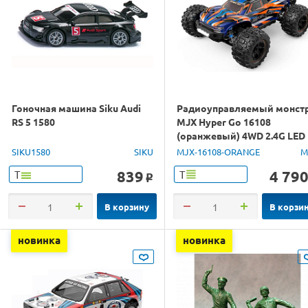
Гоночная машина Siku Audi
Радиоуправляемый монст
RS 5 1580
MJX Hyper Go 16108
(оранжевый) 4WD 2.4G LED
1/16 RTR
SIKU1580
SIKU
MJX-16108-ORANGE
M
839
4 79
Т
Т
o
В корзину
В корзи
новинка
новинка