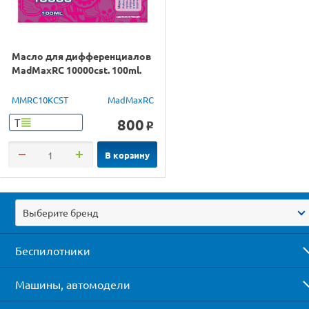
Масло для дифференциалов
MadMaxRC 10000cst. 100ml.
MMRC10KCST
MadMaxRC
800
Т
o
В корзину
Выберите бренд
Беспилотники
Машины, автомодели