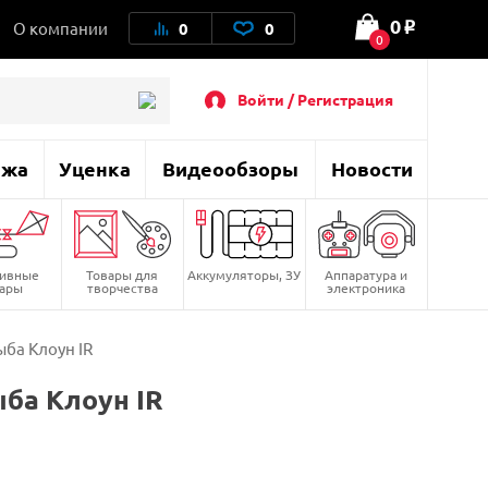
0
О компании
0
0
o
0
Войти / Регистрация
ажа
Уценка
Видеообзоры
Новости
тивные
Товары для
Аккумуляторы, ЗУ
Аппаратура и
вары
творчества
электроника
ба Клоун IR
ба Клоун IR