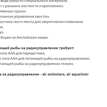
виде рыбы из специального материала.
т с рамками жесткости и креплением.
вляемым грузом.
ханизм управления хвостом.
астины скотч ленты для закрепления плавников.
я.
уз.
сборке на Английским языке.
ющей рыбы на радиоуправлении требует:
 типа ААA для передатчика.
ку типа ААА для летающей рыбы на радиоуправлении.
етающей рыбы на радиоуправлении гелием.
на радиоуправлении - air swimmers, air aquarium!