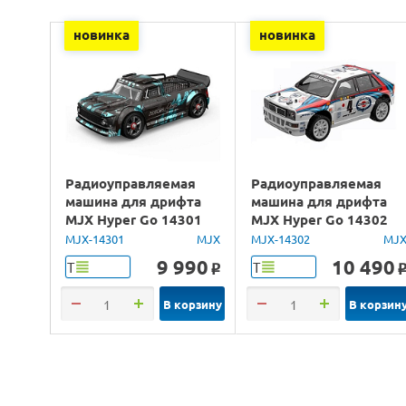
новинка
новинка
Радиоуправляемая
Радиоуправляемая
машина для дрифта
машина для дрифта
MJX Hyper Go 14301
MJX Hyper Go 14302
Brushless 4WD 2.4G
Lancia Delta Brushless
MJX-14301
MJX
MJX-14302
MJ
LED 1/14 RTR
4WD 2.4G LED 1/14
9 990
10 490
Т
Т
o
RTR
В корзину
В корзин