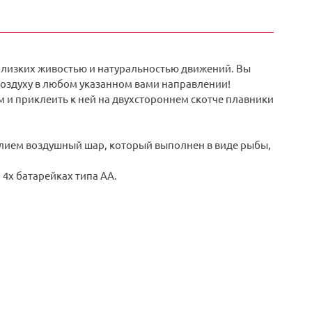
 близких живостью и натуральностью движений. Вы
воздуху в любом указанном вами направлении!
м и приклеить к ней на двухстороннем скотче плавники
елием воздушный шар, который выполнен в виде рыбы,
 4х батарейках типа АА.