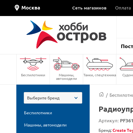
Москва
Сеть магазинов
Оплата
Пос
Беспилотники
Машины,
Танки, спецтехника
Судом
автомодели
/
Беспилотн
Выберите бренд
Радиоупр
Беспилотники
Артикул:
PF36
Машины, автомодели
Бренд:
Create To