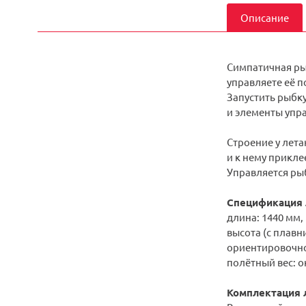
Описание
Симпатичная ры
управляете её п
Запустить рыбку
и элементы упр
Строение у лет
и к нему прикл
Управляется рыб
Спецификация 
длина: 1440 мм,
высота (с плавн
ориентировочное
полётный вес: ок
Комплектация 