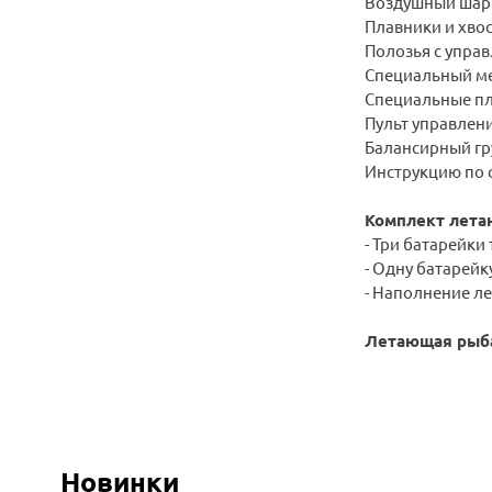
Воздушный шар 
Плавники и хвос
Полозья с упра
Специальный ме
Специальные пл
Пульт управлени
Балансирный гр
Инструкцию по 
Комплект лета
- Три батарейки
- Одну батарей
- Наполнение л
Летающая рыба 
Новинки