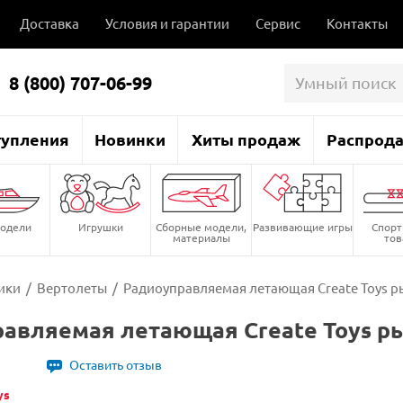
Доставка
Условия и гарантии
Сервис
Контакты
8 (800) 707-06-99
тупления
Новинки
Хиты продаж
Распрод
одели
Игрушки
Сборные модели,
Развивающие игры
Спор
материалы
то
ики
/
Вертолеты
/
Радиоуправляемая летающая Create Toys ры
авляемая летающая Create Toys ры
1
Оставить отзыв
ys