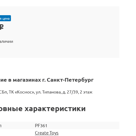
я цена
o
наличии
ие в магазинах г. Санкт-Петербург
СБп, ТК «Космос», ул. Типанова, д. 27/39, 2 этаж
овные характеристики
л
PF361
Create Toys