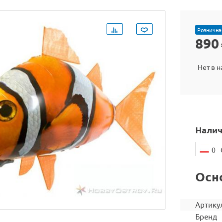
Рознична
890
Нет в 
Налич
0
Осн
Артику
Бренд