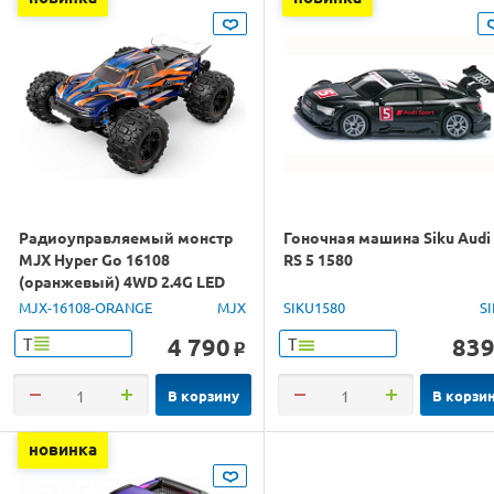
Радиоуправляемый монстр
Гоночная машина Siku Audi
MJX Hyper Go 16108
RS 5 1580
(оранжевый) 4WD 2.4G LED
1/16 RTR
MJX-16108-ORANGE
MJX
SIKU1580
S
4 790
83
Т
Т
o
В корзину
В корзи
новинка