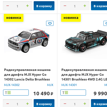
В корзину
В корзи
новинка
новинка
Радиоуправляемая машина
Радиоуправляемая машин
для дрифта MJX Hyper Go
для дрифта MJX Hyper Go
14302 Lancia Delta Brushless
14301 Brushless 4WD 2.4G L
4WD 2.4G LED 1/14 RTR
1/14 RTR
MJX-14302
MJX
MJX-14301
M
10 490
9 99
Т
Т
o
В корзину
В корзи