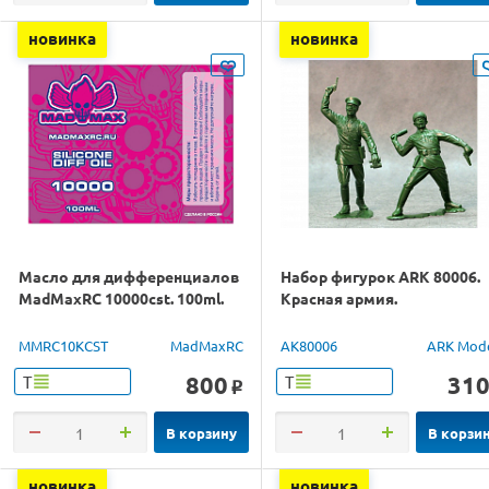
новинка
новинка
Масло для дифференциалов
Набор фигурок ARK 80006.
MadMaxRC 10000cst. 100ml.
Красная армия.
MMRC10KCST
MadMaxRC
AK80006
ARK Mod
800
31
Т
Т
o
В корзину
В корзи
новинка
новинка