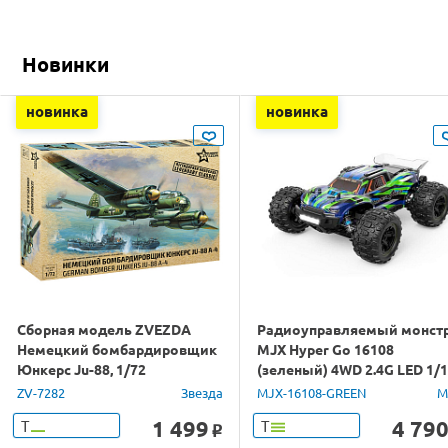
Новинки
новинка
новинка
Сборная модель ZVEZDA
Радиоуправляемый монст
Немецкий бомбардировщик
MJX Hyper Go 16108
Юнкерс Ju-88, 1/72
(зеленый) 4WD 2.4G LED 1/
RTR
ZV-7282
Звезда
MJX-16108-GREEN
M
1 499
4 79
Т
Т
o