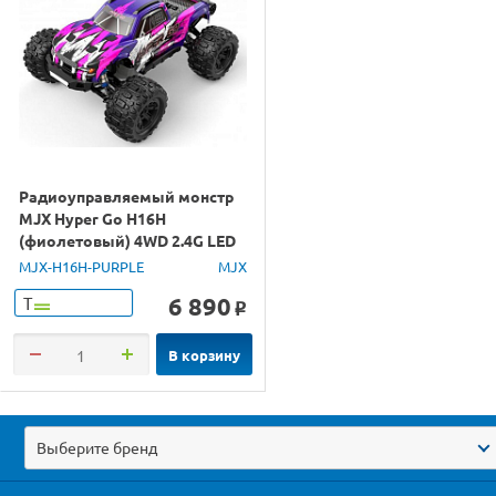
Радиоуправляемый монстр
MJX Hyper Go H16H
(фиолетовый) 4WD 2.4G LED
GPS 1/16 RTR
MJX-H16H-PURPLE
MJX
6 890
Т
o
В корзину
Выберите бренд