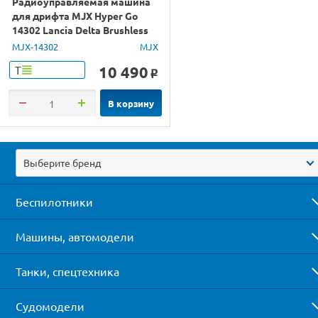
Радиоуправляемая машина
для дрифта MJX Hyper Go
14302 Lancia Delta Brushless
4WD 2.4G LED 1/14 RTR
MJX-14302
MJX
10 490
Т
o
В корзину
Выберите бренд
Беспилотники
Машины, автомодели
Танки, спецтехника
Судомодели