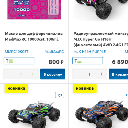
Масло для дифференциалов
Радиоуправляемый монст
MadMaxRC 10000cst. 100ml.
MJX Hyper Go H16H
(фиолетовый) 4WD 2.4G LE
GPS 1/16 RTR
MMRC10KCST
MadMaxRC
MJX-H16H-PURPLE
M
800
6 89
Т
Т
o
В корзину
В корзи
новинка
новинка