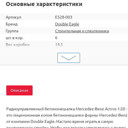
Основные характеристики
Артикул
E528-003
Бренд
Double Eagle
Группа
Строительная и спецтехника
шт. в кор.
6
Вес коробки
14,5
Объем коробки
0,188
ШтрихКод
2000000054988
Тип
Строительная и спецтехника
Масштаб
1/20
Описание
Радиоуправляемый бетономешалка Mercedez-Benz Actros 1:20 -
это лицензионная копия бетономешалки фирмы Mercedez-Benz
от компании Double Eagle. Настало время играть в самую
реалистичную стройку. Чтобы вся техника управлялась с пульта,