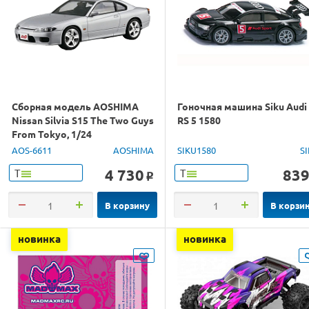
Сборная модель AOSHIMA
Гоночная машина Siku Audi
Nissan Silvia S15 The Two Guys
RS 5 1580
From Tokyo, 1/24
AOS-6611
AOSHIMA
SIKU1580
S
4 730
83
Т
Т
o
В корзину
В корзи
новинка
новинка