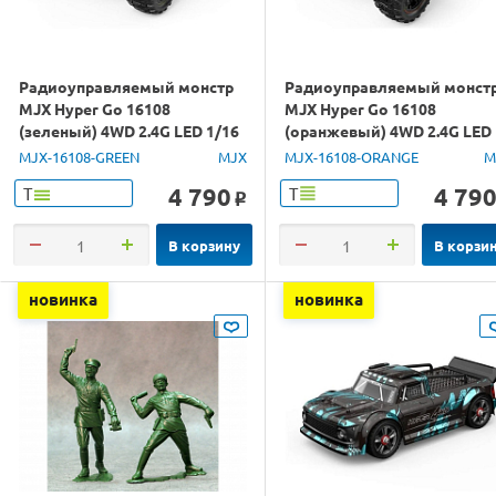
Радиоуправляемый монстр
Радиоуправляемый монст
MJX Hyper Go 16108
MJX Hyper Go 16108
(зеленый) 4WD 2.4G LED 1/16
(оранжевый) 4WD 2.4G LED
RTR
1/16 RTR
MJX-16108-GREEN
MJX
MJX-16108-ORANGE
M
4 790
4 79
Т
Т
o
В корзину
В корзи
новинка
новинка