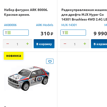
Набор фигурок ARK 80006.
Радиоуправляемая машин
Красная армия.
для дрифта MJX Hyper Go
14301 Brushless 4WD 2.4G L
1/14 RTR
AK80006
ARK Models
MJX-14301
M
310
9 99
Т
Т
o
В корзину
В корзи
новинка