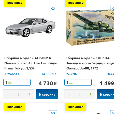
новинка
новинка
Сборная модель AOSHIMA
Сборная модель ZVEZDA
Nissan Silvia S15 The Two Guys
Немецкий бомбардировщ
From Tokyo, 1/24
Юнкерс Ju-88, 1/72
AOS-6611
AOSHIMA
ZV-7282
Зве
4 730
1 49
Т
Т
o
В корзину
В корзи
новинка
новинка