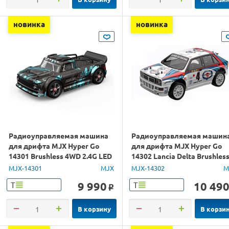
новинка
новинка
Радиоуправляемая машина
Радиоуправляемая машин
для дрифта MJX Hyper Go
для дрифта MJX Hyper Go
14301 Brushless 4WD 2.4G LED
14302 Lancia Delta Brushles
1/14 RTR
4WD 2.4G LED 1/14 RTR
MJX-14301
MJX
MJX-14302
M
9 990
10 49
Т
Т
o
В корзину
В корзи