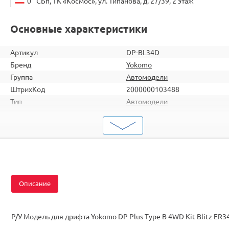
0
СБп, ТК «Космос», ул. Типанова, д. 27/39, 2 этаж
Основные характеристики
Артикул
DP-BL34D
Бренд
Yokomo
Группа
Автомодели
ШтрихКод
2000000103488
Тип
Автомодели
Вид
Дрифт
Масштаб
1/10
Комплектация
KIT
Описание
Р/У Модель для дрифта Yokomo DP Plus Type B 4WD Kit Blitz ER3