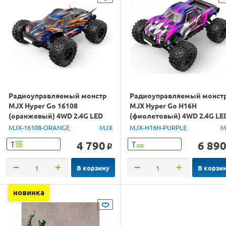
Радиоуправляемый монстр
Радиоуправляемый монст
MJX Hyper Go 16108
MJX Hyper Go H16H
(оранжевый) 4WD 2.4G LED
(фиолетовый) 4WD 2.4G LE
1/16 RTR
GPS 1/16 RTR
MJX-16108-ORANGE
MJX
MJX-H16H-PURPLE
M
4 790
6 89
Т
Т
o
В корзину
В корзи
новинка