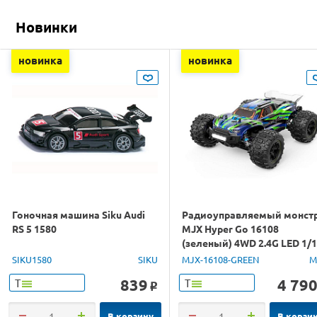
Новинки
новинка
новинка
Гоночная машина Siku Audi
Радиоуправляемый монст
RS 5 1580
MJX Hyper Go 16108
(зеленый) 4WD 2.4G LED 1/
RTR
SIKU1580
SIKU
MJX-16108-GREEN
M
839
4 79
Т
Т
o
В корзину
В корзи