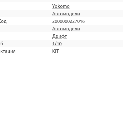
Yokomo
Автомодели
Код
2000000227016
Автомодели
Дрифт
аб
1/10
ктация
KIT