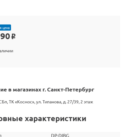
я цена
490
o
наличии
ие в магазинах г. Санкт-Петербург
СБп, ТК «Космос», ул. Типанова, д. 27/39, 2 этаж
овные характеристики
л
DP-DIBG