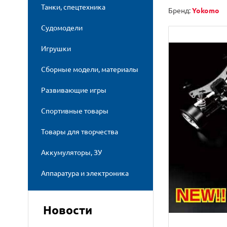
Танки, спецтехника
Бренд:
Yokomo
Судомодели
Игрушки
Сборные модели, материалы
Развивающие игры
Спортивные товары
Товары для творчества
Аккумуляторы, ЗУ
Аппаратура и электроника
Новости