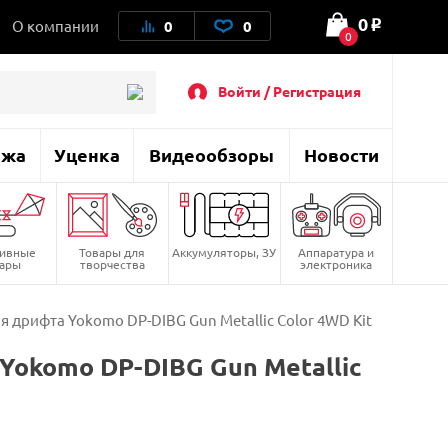
0
О компании
0
0
o
0
Войти / Регистрация
ажа
Уценка
Видеообзоры
Новости
тивные
Товары для
Аккумуляторы, ЗУ
Аппаратура и
вары
творчества
электроника
 дрифта Yokomo DP-DIBG Gun Metallic Color 4WD Kit
okomo DP-DIBG Gun Metallic