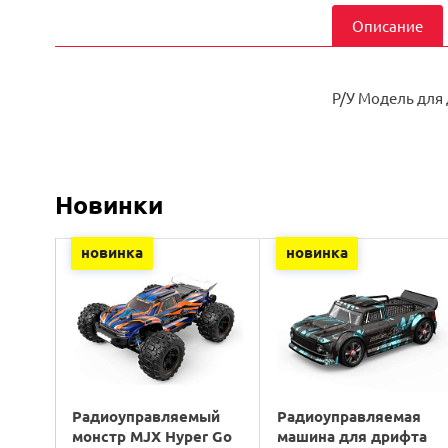
Описание
Р/У Модель для 
Новинки
новинка
новинка
Радиоуправляемый
Радиоуправляемая
монстр MJX Hyper Go
машина для дрифта