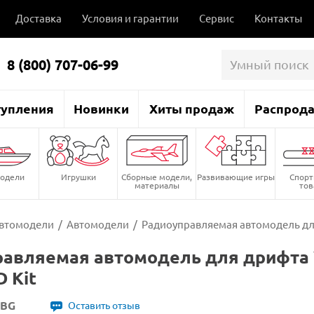
Доставка
Условия и гарантии
Сервис
Контакты
8 (800) 707-06-99
тупления
Новинки
Хиты продаж
Распрод
одели
Игрушки
Сборные модели,
Развивающие игры
Спор
материалы
то
втомодели
/
Автомодели
/
Радиоуправляемая автомодель для
авляемая автомодель для дрифта Y
D Kit
IBG
Оставить отзыв