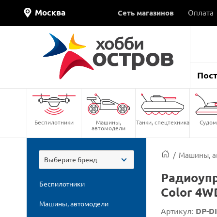
Москва
Сеть магазинов
Оплата
Пос
Беспилотники
Машины,
Танки, спецтехника
Судом
автомодели
/
Машины, а
Выберите бренд
Радиоупр
Беспилотники
Color 4W
Машины, автомодели
Артикул:
DP-D