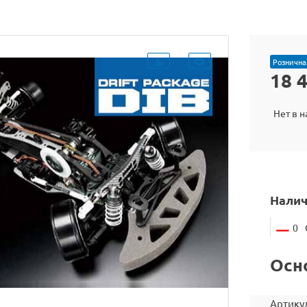
Рознична
18 
Нет в 
Налич
0
Осн
Артику