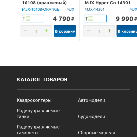
16108 (оранжевый)
MJX Hyper Go 14301
4WD 2.4G LED 1/16
Brushless 4WD 2.4G
MJX-16108-ORANGE
MJX
MJX-14301
MJ
RTR
LED 1/14 RTR
4 790
9 990
Т
Т
o
В корзину
В корзин
КАТАЛОГ ТОВАРОВ
Квадрокоптеры
Автомодели
Радиоуправляемые
танки
Судомодели
Радиоуправляемые
самолеты
Сборные модели