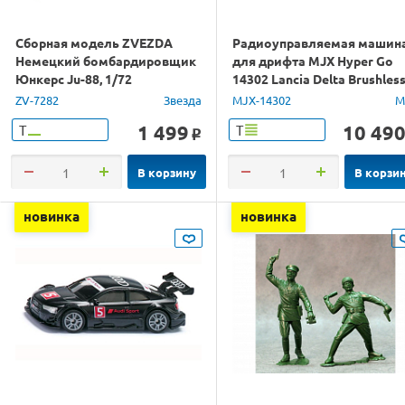
Сборная модель ZVEZDA
Радиоуправляемая машин
Немецкий бомбардировщик
для дрифта MJX Hyper Go
Юнкерс Ju-88, 1/72
14302 Lancia Delta Brushles
4WD 2.4G LED 1/14 RTR
ZV-7282
Звезда
MJX-14302
M
1 499
10 49
Т
Т
o
В корзину
В корзи
новинка
новинка