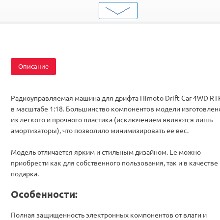
Вид
Дрифт
Масштаб
1/18
Двигатель
Коллекторные
Влагозащита
Есть
Аккумулятор
Ni-Mh
Описание
Комплектация
RTR
Радиоуправляемая машина для дрифта Himoto Drift Car 4WD RT
в масштабе 1:18. Большинство компонентов модели изготовлен
из легкого и прочного пластика (исключением являются лишь
амортизаторы), что позволило минимизировать ее вес.
Модель отличается ярким и стильным дизайном. Ее можно
приобрести как для собственного пользования, так и в качестве
подарка.
Особенности:
Полная защищенность электронных компонентов от влаги и