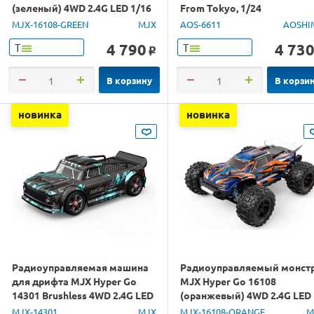
(зеленый) 4WD 2.4G LED 1/16
From Tokyo, 1/24
RTR
MJX-16108-GREEN
MJX
AOS-6611
AOSHI
4 790
4 73
Т
Т
o
В корзину
В корзи
новинка
новинка
Радиоуправляемая машина
Радиоуправляемый монст
для дрифта MJX Hyper Go
MJX Hyper Go 16108
14301 Brushless 4WD 2.4G LED
(оранжевый) 4WD 2.4G LED
1/14 RTR
1/16 RTR
MJX-14301
MJX
MJX-16108-ORANGE
M