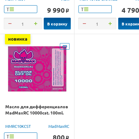
9 990
4 79
Т
Т
o
В корзину
В корзи
новинка
Масло для дифференциалов
MadMaxRC 10000cst. 100ml.
MMRC10KCST
MadMaxRC
800
Т
o