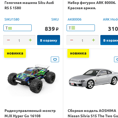
Гоночная машина Siku Audi
Набор фигурок ARK 80006.
RS 5 1580
Красная армия.
SIKU1580
SIKU
AK80006
ARK Mod
839
31
Т
Т
o
В корзину
В корзи
новинка
новинка
Радиоуправляемый монстр
Сборная модель AOSHIMA
MJX Hyper Go 16108
Nissan Silvia S15 The Two G