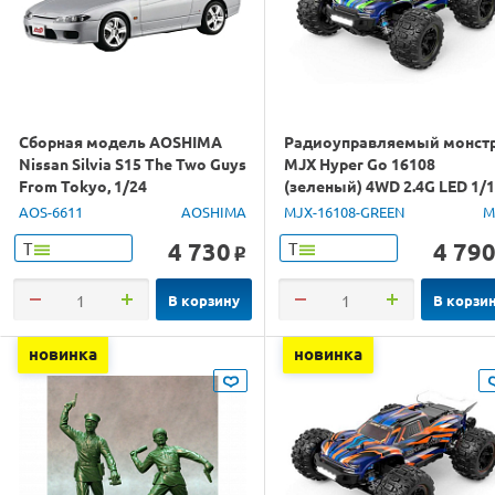
Сборная модель AOSHIMA
Радиоуправляемый монст
Nissan Silvia S15 The Two Guys
MJX Hyper Go 16108
From Tokyo, 1/24
(зеленый) 4WD 2.4G LED 1/
RTR
AOS-6611
AOSHIMA
MJX-16108-GREEN
M
4 730
4 79
Т
Т
o
В корзину
В корзи
новинка
новинка