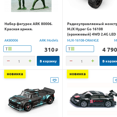
Набор фигурок ARK 80006.
Радиоуправляемый монст
Красная армия.
MJX Hyper Go 16108
(оранжевый) 4WD 2.4G LED
1/16 RTR
AK80006
ARK Models
MJX-16108-ORANGE
M
310
4 79
Т
Т
o
В корзину
В корзи
новинка
новинка