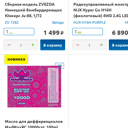
Сборная модель ZVEZDA
Радиоуправляемый монст
Немецкий бомбардировщик
MJX Hyper Go H16H
Юнкерс Ju-88, 1/72
(фиолетовый) 4WD 2.4G LE
GPS 1/16 RTR
ZV-7282
Звезда
MJX-H16H-PURPLE
M
1 499
6 89
Т
Т
o
В корзину
В корзи
новинка
Масло для дифференциалов
MadMaxRC 10000cst. 100ml.