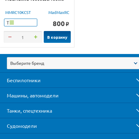
MMRC10KCST
MadMaxRC
800
Т
o
В корзину
Выберите бренд
Беспилотники
Машины, автомодели
Танки, спецтехника
Судомодели