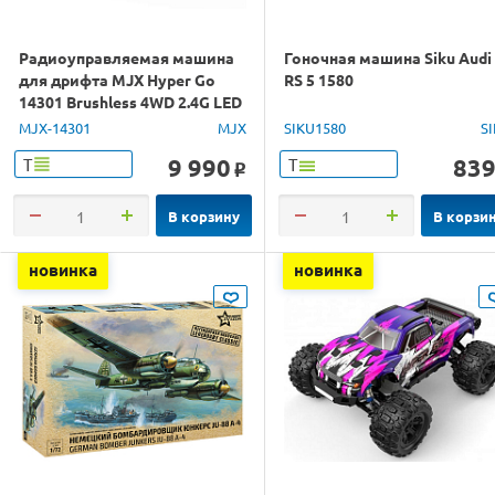
Радиоуправляемая машина
Гоночная машина Siku Audi
для дрифта MJX Hyper Go
RS 5 1580
14301 Brushless 4WD 2.4G LED
1/14 RTR
MJX-14301
MJX
SIKU1580
S
9 990
83
Т
Т
o
В корзину
В корзи
новинка
новинка