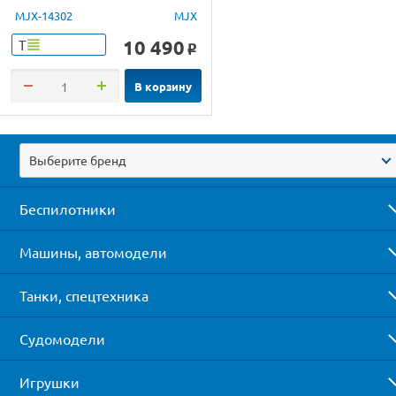
4WD 2.4G LED 1/14 RTR
MJX-14302
MJX
10 490
Т
o
В корзину
Выберите бренд
Беспилотники
Машины, автомодели
Танки, спецтехника
Судомодели
Игрушки