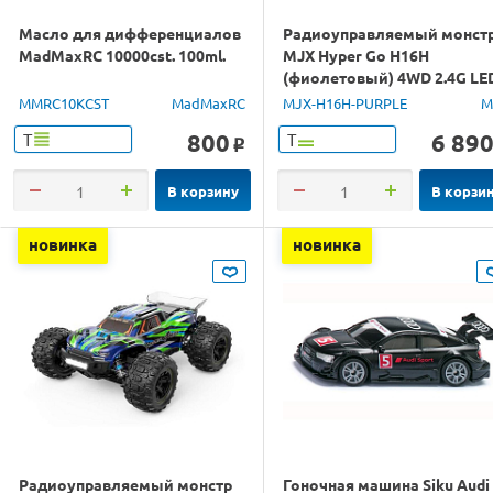
Масло для дифференциалов
Радиоуправляемый монст
MadMaxRC 10000cst. 100ml.
MJX Hyper Go H16H
(фиолетовый) 4WD 2.4G LE
GPS 1/16 RTR
MMRC10KCST
MadMaxRC
MJX-H16H-PURPLE
M
800
6 89
Т
Т
o
В корзину
В корзи
новинка
новинка
Радиоуправляемый монстр
Гоночная машина Siku Audi