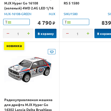
MJX Hyper Go 16108
RS 5 1580
(зеленый) 4WD 2.4G LED 1/16
RTR
MJX-16108-GREEN
MJX
SIKU1580
S
4 790
83
Т
Т
o
В корзину
В корзи
новинка
Радиоуправляемая машина
для дрифта MJX Hyper Go
14302 Lancia Delta Brushless