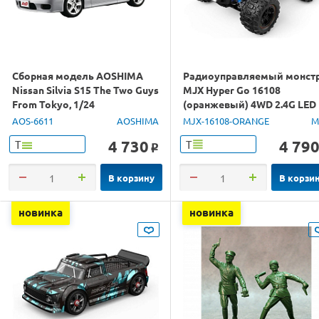
Сборная модель AOSHIMA
Радиоуправляемый монст
Nissan Silvia S15 The Two Guys
MJX Hyper Go 16108
From Tokyo, 1/24
(оранжевый) 4WD 2.4G LED
1/16 RTR
AOS-6611
AOSHIMA
MJX-16108-ORANGE
M
4 730
4 79
Т
Т
o
В корзину
В корзи
новинка
новинка