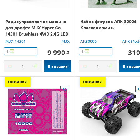
Радиоуправляемая машина
Набор фигурок ARK 80006.
для дрифта MJX Hyper Go
Красная армия.
14301 Brushless 4WD 2.4G LED
1/14 RTR
MJX-14301
MJX
AK80006
ARK Mod
9 990
31
Т
Т
o
В корзину
В корзи
новинка
новинка