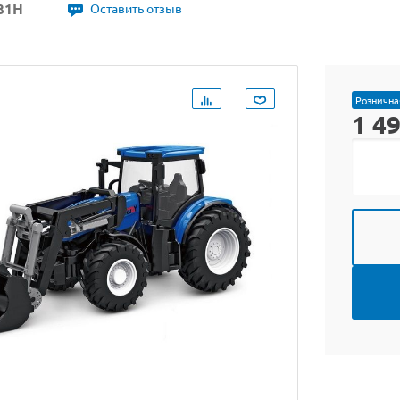
31H
Оставить отзыв
Рознична
1 4