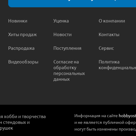
Новинки
Уценка
О компании
Хиты продаж
Новости
Контакты
Распродажа
Поступления
Сервис
Видеообзоры
Согласие на
Политика
обработку
конфиденциальн
персональных
данных
Информация на сайте
hobbyost
ля хобби и творчества
ин стендовых и
и не является публичной офер
грушек
могут быть изменены произво