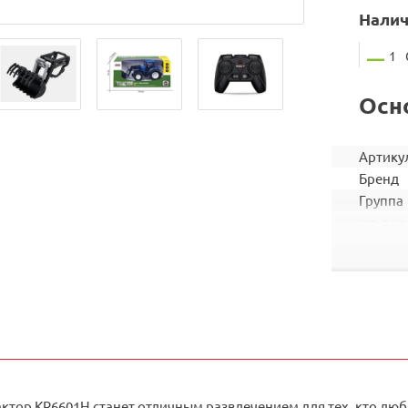
Налич
1
Осн
Артику
Бренд
Группа
шт. в ко
Вес ко
Объем 
Штрих
ктор KR6601H станет отличным развлечением для тех, кто люб