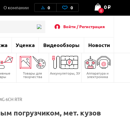
0
О компании
0
0
o
0
Войти / Регистрация
ажа
Уценка
Видеообзоры
Новости
тивные
Товары для
Аккумуляторы, ЗУ
Аппаратура и
вары
творчества
электроника
.4G 6CH RTR
ым погрузчиком, мет. кузов