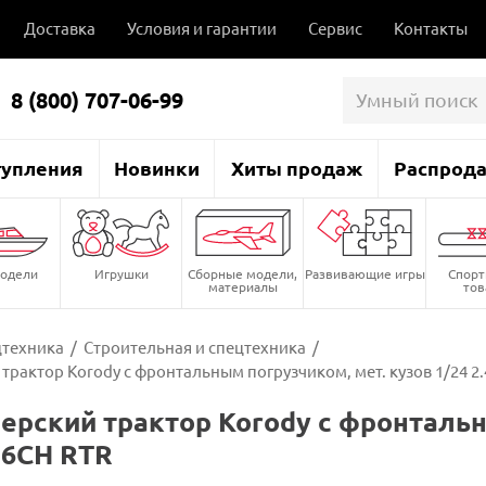
Доставка
Условия и гарантии
Сервис
Контакты
8 (800) 707-06-99
тупления
Новинки
Хиты продаж
Распрод
одели
Игрушки
Сборные модели,
Развивающие игры
Спор
материалы
то
цтехника
/
Строительная и спецтехника
/
трактор Korody с фронтальным погрузчиком, мет. кузов 1/24 2
ерский трактор Korody с фронтальн
G 6CH RTR