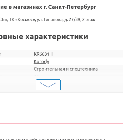
ие в магазинах г. Санкт-Петербург
СБп, ТК «Космос», ул. Типанова, д. 27/39, 2 этаж
овные характеристики
л
KR6631H
Korody
Строительная и спецтехника
р.
24
робки
18
коробки
0,2327
Код
2000000252681
ит сельскохозяйственную технику и игрушки на