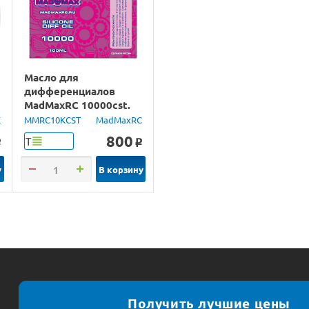
Масло для
дифференциалов
MadMaxRC 10000cst.
100ml.
X
MMRC10KCST
MadMaxRC
800
Т
o
o
у
В корзину
Получить лучшие цены