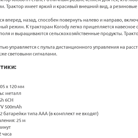
. Трактор имеет яркий и красивый внешний вид, а резиновые
ся вперед, назад, способен повернуть налево и направо, вклю
ый режим. К тракторам Korody легко прицепляется навесное о
поля и выращиваются сельскохозяйственные продукты. Тракто
ью управляется с пульта дистанционного управления на расст
кже световыми сигналами.
тики:
05 х 120 мм
ы: металл
Gh 6CH
.7V 500mAh
 2 батарейки типа AAA (в комплект не входят)
ления: 25 м
минут
2 часа