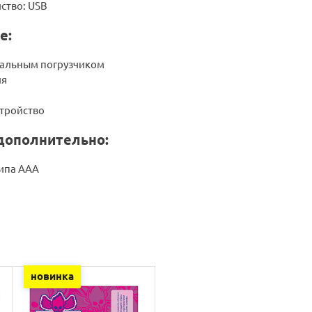
ство: USB
е:
тальным погрузчиком
ия
стройство
дополнительно:
типа ААА
новинка