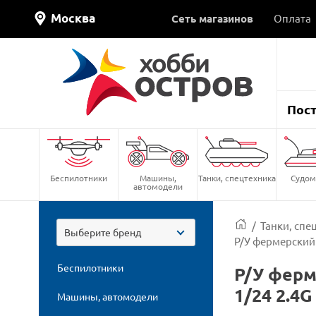
Москва
Сеть магазинов
Оплата
Пос
Беспилотники
Машины,
Танки, спецтехника
Судом
автомодели
/
Танки, спе
Выберите бренд
Р/У фермерский 
Беспилотники
Р/У ферм
1/24 2.4
Машины, автомодели