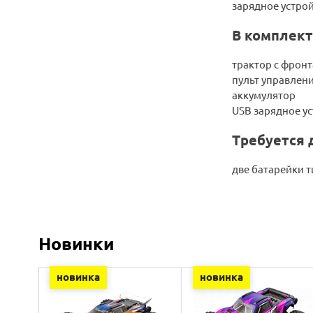
зарядное устрой
В комплект
трактор с фрон
пульт управлен
аккумулятор
USB зарядное у
Требуется 
две батарейки 
Новинки
новинка
новинка