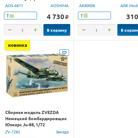
AOS-6611
AOSHIMA
AK80006
ARK Mod
4 730
31
Т
Т
o
В корзину
В корзи
новинка
Сборная модель ZVEZDA
Немецкий бомбардировщик
Юнкерс Ju-88, 1/72
ZV-7282
Звезда