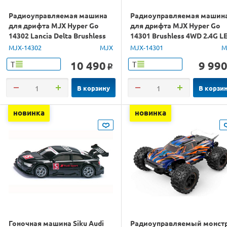
Радиоуправляемая машина
Радиоуправляемая машин
для дрифта MJX Hyper Go
для дрифта MJX Hyper Go
14302 Lancia Delta Brushless
14301 Brushless 4WD 2.4G L
4WD 2.4G LED 1/14 RTR
1/14 RTR
MJX-14302
MJX
MJX-14301
M
10 490
9 99
Т
Т
o
В корзину
В корзи
новинка
новинка
Гоночная машина Siku Audi
Радиоуправляемый монст