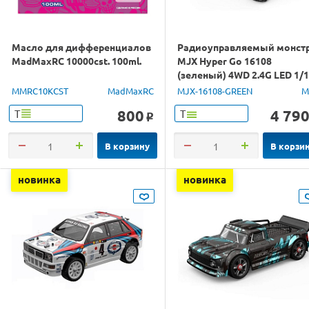
Масло для дифференциалов
Радиоуправляемый монст
MadMaxRC 10000cst. 100ml.
MJX Hyper Go 16108
(зеленый) 4WD 2.4G LED 1/
RTR
MMRC10KCST
MadMaxRC
MJX-16108-GREEN
M
800
4 79
Т
Т
o
В корзину
В корзи
новинка
новинка