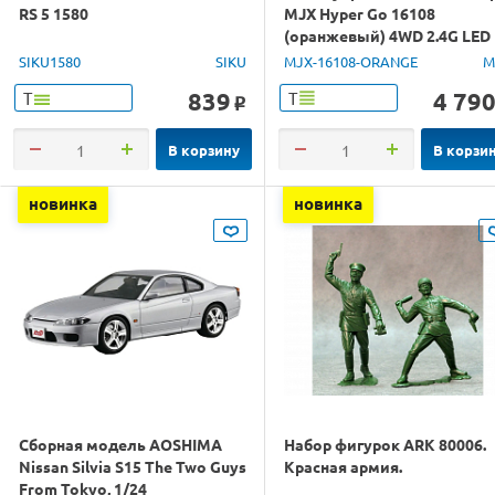
RS 5 1580
MJX Hyper Go 16108
(оранжевый) 4WD 2.4G LED
1/16 RTR
SIKU1580
SIKU
MJX-16108-ORANGE
M
839
4 79
Т
Т
o
В корзину
В корзи
новинка
новинка
Сборная модель AOSHIMA
Набор фигурок ARK 80006.
Nissan Silvia S15 The Two Guys
Красная армия.
From Tokyo, 1/24