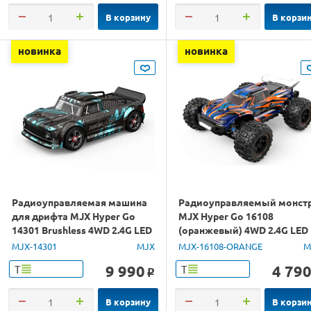
В корзину
В корзи
новинка
новинка
Радиоуправляемая машина
Радиоуправляемый монст
для дрифта MJX Hyper Go
MJX Hyper Go 16108
14301 Brushless 4WD 2.4G LED
(оранжевый) 4WD 2.4G LED
1/14 RTR
1/16 RTR
MJX-14301
MJX
MJX-16108-ORANGE
M
9 990
4 79
Т
Т
o
В корзину
В корзи