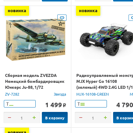
новинка
новинка
Сборная модель ZVEZDA
Радиоуправляемый монст
Немецкий бомбардировщик
MJX Hyper Go 16108
Юнкерс Ju-88, 1/72
(зеленый) 4WD 2.4G LED 1/
RTR
ZV-7282
Звезда
MJX-16108-GREEN
M
1 499
4 79
Т
Т
o
В корзину
В корзи
новинка