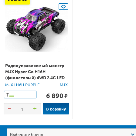
Радиоуправляемый монстр
MJX Hyper Go H16H
(фиолетовый) 4WD 2.4G LED
GPS 1/16 RTR
MJX-H16H-PURPLE
MJX
6 890
Т
o
В корзину
Выберите бренд