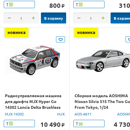
800
31
Т
Т
o
В корзину
В корзи
новинка
новинка
Радиоуправляемая машина
Сборная модель AOSHIMA
для дрифта MJX Hyper Go
Nissan Silvia S15 The Two G
14302 Lancia Delta Brushless
From Tokyo, 1/24
4WD 2.4G LED 1/14 RTR
MJX-14302
MJX
AOS-6611
AOSHI
10 490
4 73
Т
Т
o