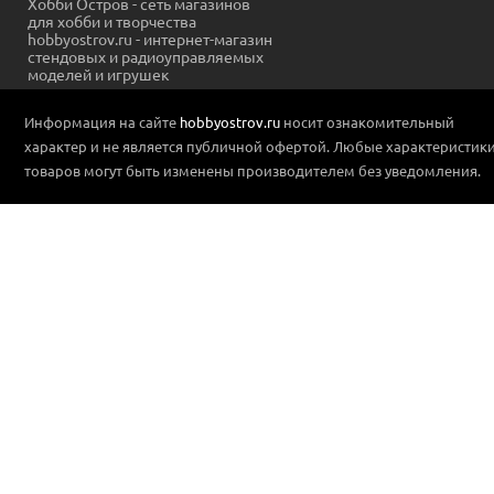
Хобби Остров - сеть магазинов
для хобби и творчества
hobbyostrov.ru - интернет-магазин
стендовых и радиоуправляемых
моделей и игрушек
Информация на сайте
hobbyostrov.ru
носит ознакомительный
характер и не является публичной офертой. Любые характеристик
товаров могут быть изменены производителем без уведомления.