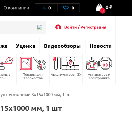
0
О компании
0
0
o
0
Войти / Регистрация
ажа
Уценка
Видеообзоры
Новости
тивные
Товары для
Аккумуляторы, ЗУ
Аппаратура и
вары
творчества
электроника
ултрузионный 3х15х1000 мм, 1 шт
5х1000 мм, 1 шт