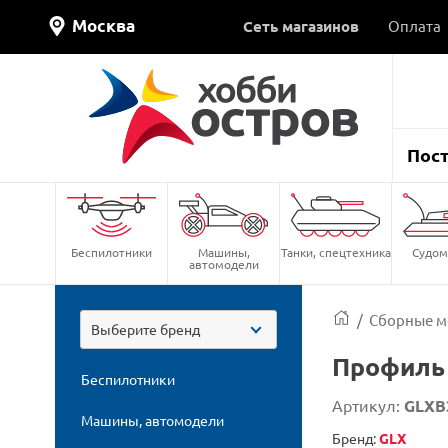
Москва
Сеть магазинов
Оплата
Пос
Беспилотники
Машины,
Танки, спецтехника
Судом
автомодели
/
Сборные м
Выберите бренд
Профиль 
Беспилотники
Артикул:
GLXB
Машины, автомодели
Бренд:
GLX