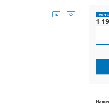
Рознична
1 1
Налич