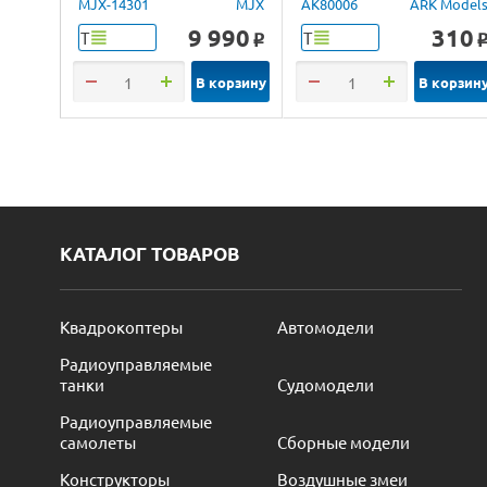
Brushless 4WD 2.4G
MJX-14301
MJX
AK80006
ARK Model
LED 1/14 RTR
9 990
310
Т
Т
o
В корзину
В корзин
КАТАЛОГ ТОВАРОВ
Квадрокоптеры
Автомодели
Радиоуправляемые
танки
Судомодели
Радиоуправляемые
самолеты
Сборные модели
Конструкторы
Воздушные змеи