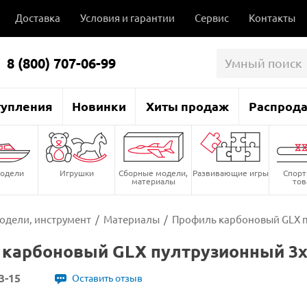
Доставка
Условия и гарантии
Сервис
Контакты
8 (800) 707-06-99
тупления
Новинки
Хиты продаж
Распрод
одели
Игрушки
Сборные модели,
Развивающие игры
Спор
материалы
то
одели, инструмент
/
Материалы
/
Профиль карбоновый GLX п
карбоновый GLX пултрузионный 3х1
3-15
Оставить отзыв