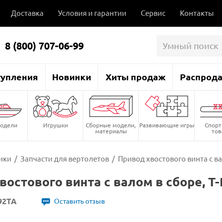
Доставка
Условия и гарантии
Сервис
Контакты
8 (800) 707-06-99
тупления
Новинки
Хиты продаж
Распрод
одели
Игрушки
Сборные модели,
Развивающие игры
Спор
материалы
то
ики
/
Запчасти для вертолетов
/
Привод хвостового винта с ва
востового винта с валом в сборе, T-
92TA
Оставить отзыв