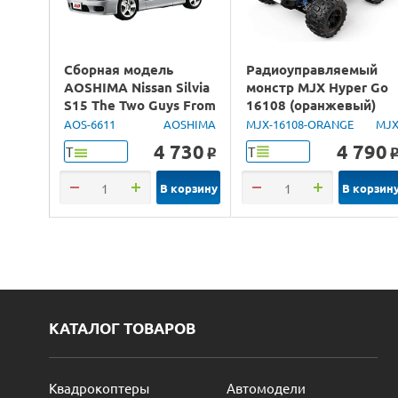
Сборная модель
Радиоуправляемый
AOSHIMA Nissan Silvia
монстр MJX Hyper Go
S15 The Two Guys From
16108 (оранжевый)
Tokyo, 1/24
4WD 2.4G LED 1/16
AOS-6611
AOSHIMA
MJX-16108-ORANGE
MJ
RTR
4 730
4 790
Т
Т
o
В корзину
В корзин
КАТАЛОГ ТОВАРОВ
Квадрокоптеры
Автомодели