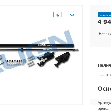
Рознична
4 9
Нет в 
Налич
0
Осн
Артику
Бренд