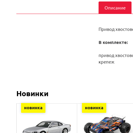
Описание
Привод хвостово
В комплекте:
привод хвостово
крепеж
Новинки
новинка
новинка