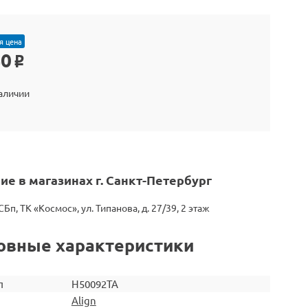
я цена
40
o
наличии
ие в магазинах г. Санкт-Петербург
СБп, ТК «Космос», ул. Типанова, д. 27/39, 2 этаж
овные характеристики
л
H50092TA
Align