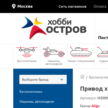
Москва
Сеть магазинов
Оплата
Пос
Беспилотники
Машины,
Танки, спецтехника
Судом
автомодели
/
Беспилотн
Выберите бренд
Привод х
Беспилотники
Артикул:
H500
Машины, автомодели
Бренд:
Align