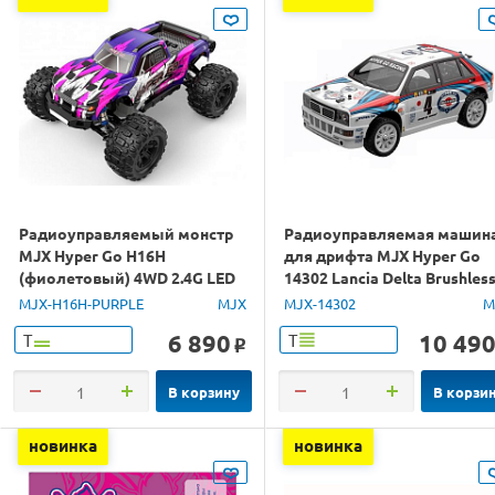
Радиоуправляемый монстр
Радиоуправляемая машин
MJX Hyper Go H16H
для дрифта MJX Hyper Go
(фиолетовый) 4WD 2.4G LED
14302 Lancia Delta Brushles
GPS 1/16 RTR
4WD 2.4G LED 1/14 RTR
MJX-H16H-PURPLE
MJX
MJX-14302
M
6 890
10 49
Т
Т
o
В корзину
В корзи
новинка
новинка