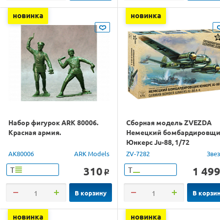
новинка
новинка
Набор фигурок ARK 80006.
Сборная модель ZVEZDA
Красная армия.
Немецкий бомбардировщ
Юнкерс Ju-88, 1/72
AK80006
ARK Models
ZV-7282
Зве
310
1 49
Т
Т
o
В корзину
В корзи
новинка
новинка