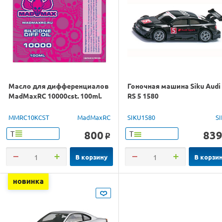
Масло для дифференциалов
Гоночная машина Siku Audi
MadMaxRC 10000cst. 100ml.
RS 5 1580
MMRC10KCST
MadMaxRC
SIKU1580
S
800
83
Т
Т
o
В корзину
В корзи
новинка