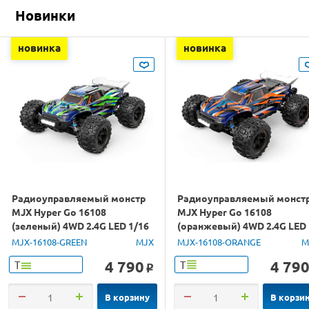
Новинки
новинка
новинка
Радиоуправляемый монстр
Радиоуправляемый монст
MJX Hyper Go 16108
MJX Hyper Go 16108
(зеленый) 4WD 2.4G LED 1/16
(оранжевый) 4WD 2.4G LED
RTR
1/16 RTR
MJX-16108-GREEN
MJX
MJX-16108-ORANGE
M
4 790
4 79
Т
Т
o
В корзину
В корзи