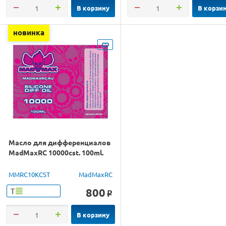
В корзину
В корзи
новинка
Масло для дифференциалов
MadMaxRC 10000cst. 100ml.
MMRC10KCST
MadMaxRC
800
Т
o
В корзину