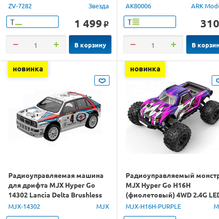
ZV-7282
Звезда
AK80006
ARK Mod
1 499
31
Т
Т
o
В корзину
В корзи
новинка
новинка
Радиоуправляемая машина
Радиоуправляемый монст
для дрифта MJX Hyper Go
MJX Hyper Go H16H
14302 Lancia Delta Brushless
(фиолетовый) 4WD 2.4G LE
4WD 2.4G LED 1/14 RTR
GPS 1/16 RTR
MJX-14302
MJX
MJX-H16H-PURPLE
M