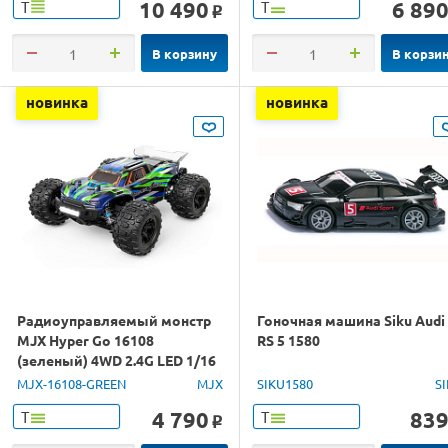
10 490
6 89
Т
Т
o
В корзину
В корзи
новинка
новинка
Радиоуправляемый монстр
Гоночная машина Siku Audi
MJX Hyper Go 16108
RS 5 1580
(зеленый) 4WD 2.4G LED 1/16
RTR
MJX-16108-GREEN
MJX
SIKU1580
S
4 790
83
Т
Т
o