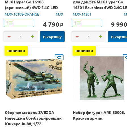
MJX Hyper Go 16108
для дрифта MJX Hyper Go
(оранжевый) 4WD 2.4G LED
14301 Brushless 4WD 2.4G L
1/16 RTR
1/14 RTR
MJX-16108-ORANGE
MJX
MJX-14301
M
4 790
9 99
Т
Т
o
В корзину
В корзи
новинка
новинка
Сборная модель ZVEZDA
Набор фигурок ARK 80006.
Немецкий бомбардировщик
Красная армия.
Юнкерс Ju-88, 1/72