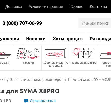
Доставка
Условия и гарантии
Сервис
Контакты
8 (800) 707-06-99
тупления
Новинки
Хиты продаж
Распрод
одели
Игрушки
Сборные модели,
Развивающие игры
Спор
материалы
то
ики
/
Запчасти для квадрокоптеров
/
Подсветка для SYMA X8
ка для SYMA X8PRO
O-LED
Оставить отзыв