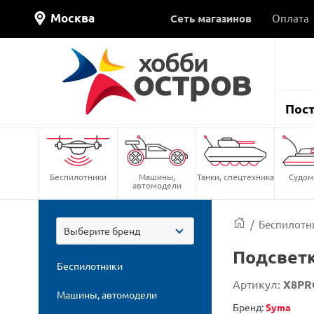
Москва
Сеть магазинов
Оплата
Пос
Беспилотники
Машины,
Танки, спецтехника
Судом
автомодели
/
Беспилотн
Выберите бренд
Подсвет
Беспилотники
Артикул:
X8PR
Машины, автомодели
Бренд:
Syma