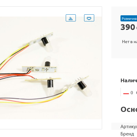
Рознична
390
Нет в 
Налич
0
Осн
Артику
Бренд