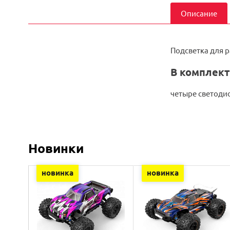
Описание
Подсветка для 
В комплект
четыре светоди
Новинки
новинка
новинка