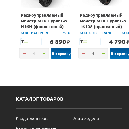
Радиоуправляемый
Радиоуправляемый
монстр MJX Hyper Go
монстр MJX Hyper Go
H16H (фиолетовый)
16108 (оранжевый)
4WD 2.4G LED GPS
4WD 2.4G LED 1/16
MJX-H16H-PURPLE
MJX
MJX-16108-ORANGE
MJ
1/16 RTR
RTR
6 890
4 790
Т
Т
o
В корзину
В корзин
КАТАЛОГ ТОВАРОВ
Квадрокоптеры
Автомодели
Радиоуправляемые