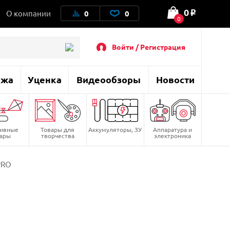
0
О компании
0
0
o
0
Войти / Регистрация
ажа
Уценка
Видеообзоры
Новости
тивные
Товары для
Аккумуляторы, ЗУ
Аппаратура и
вары
творчества
электроника
PRO