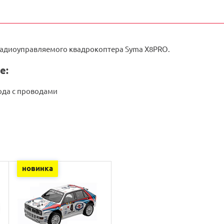
радиоуправляемого квадрокоптера Syma X8PRO.
е:
ода с проводами
новинка