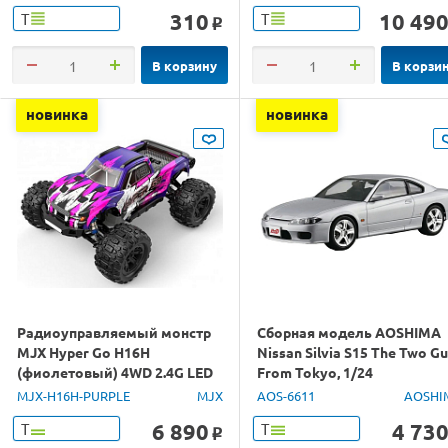
310
10 49
Т
Т
o
В корзину
В корзи
новинка
новинка
Радиоуправляемый монстр
Сборная модель AOSHIMA
MJX Hyper Go H16H
Nissan Silvia S15 The Two G
(фиолетовый) 4WD 2.4G LED
From Tokyo, 1/24
GPS 1/16 RTR
MJX-H16H-PURPLE
MJX
AOS-6611
AOSHI
6 890
4 73
Т
Т
o