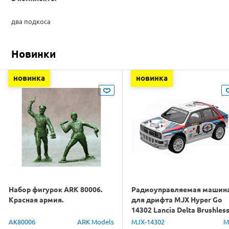
два подкоса
Новинки
новинка
новинка
Набор фигурок ARK 80006.
Радиоуправляемая машин
Красная армия.
для дрифта MJX Hyper Go
14302 Lancia Delta Brushles
4WD 2.4G LED 1/14 RTR
AK80006
ARK Models
MJX-14302
M