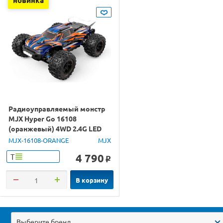
Радиоуправляемый монстр
MJX Hyper Go 16108
(оранжевый) 4WD 2.4G LED
1/16 RTR
MJX-16108-ORANGE
MJX
4 790
Т
o
В корзину
Выберите бренд