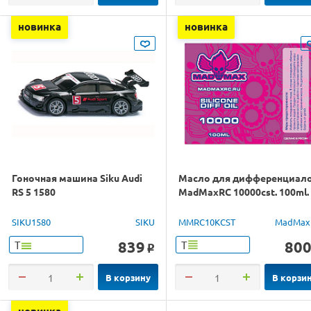
новинка
новинка
Гоночная машина Siku Audi
Масло для дифференциал
RS 5 1580
MadMaxRC 10000cst. 100ml.
SIKU1580
SIKU
MMRC10KCST
MadMax
839
80
Т
Т
o
В корзину
В корзи
новинка