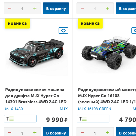
В корзину
В корзи
новинка
новинка
Радиоуправляемая машина
Радиоуправляемый монст
для дрифта MJX Hyper Go
MJX Hyper Go 16108
14301 Brushless 4WD 2.4G LED
(зеленый) 4WD 2.4G LED 1/
1/14 RTR
RTR
MJX-14301
MJX
MJX-16108-GREEN
M
9 990
4 79
Т
Т
o
В корзину
В корзи