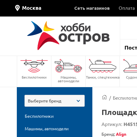
Москва
Сеть магазинов
Оплата
Пос
Беспилотники
Машины,
Танки, спецтехника
Судом
автомодели
/
Беспилотн
Выберите бренд
Площадка
Беспилотники
Артикул:
H451
Машины, автомодели
Бренд:
Align