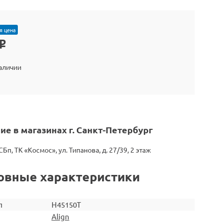
я цена
o
наличии
ие в магазинах г. Санкт-Петербург
СБп, ТК «Космос», ул. Типанова, д. 27/39, 2 этаж
овные характеристики
л
H45150T
Align