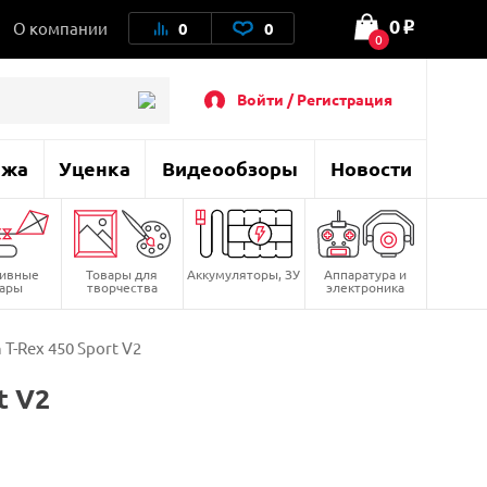
0
О компании
0
0
o
0
Войти / Регистрация
ажа
Уценка
Видеообзоры
Новости
тивные
Товары для
Аккумуляторы, ЗУ
Аппаратура и
вары
творчества
электроника
T-Rex 450 Sport V2
t V2