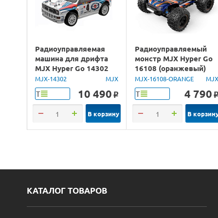
Радиоуправляемая
Радиоуправляемый
машина для дрифта
монстр MJX Hyper Go
MJX Hyper Go 14302
16108 (оранжевый)
Lancia Delta Brushless
4WD 2.4G LED 1/16
MJX-14302
MJX
MJX-16108-ORANGE
MJ
4WD 2.4G LED 1/14
RTR
10 490
4 790
Т
Т
o
RTR
В корзину
В корзин
КАТАЛОГ ТОВАРОВ