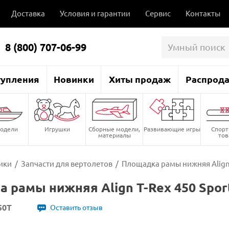
Доставка
Условия и гарантии
Сервис
Контакты
8 (800) 707-06-99
тупления
Новинки
Хиты продаж
Распрод
одели
Игрушки
Сборные модели,
Развивающие игры
Спор
материалы
то
ики
/
Запчасти для вертолетов
/
Площадка рамы нижняя Align 
 рамы нижняя Align T-Rex 450 Spor
50T
Оставить отзыв