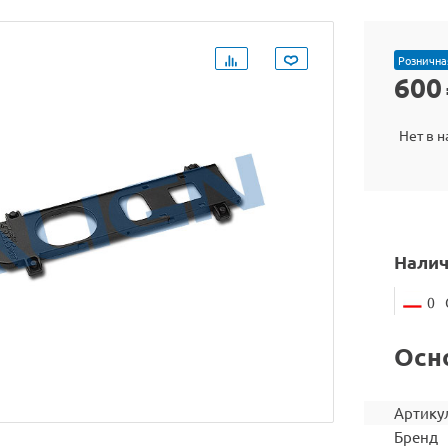
Рознична
600
Нет в 
Налич
0
Осн
Артику
Бренд