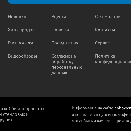
Новинки
Уценка
О компании
Хиты продаж
Новости
Контакты
Распродажа
Поступления
Сервис
Видеообзоры
Согласие на
Политика
обработку
конфиденциальн
персональных
данных
Информация на сайте
hobbyost
ля хобби и творчества
ин стендовых и
и не является публичной офер
грушек
могут быть изменены произво