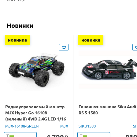
Новинки
новинка
новинка
Радиоуправляемый монстр
Гоночная машина Siku Audi
MJX Hyper Go 16108
RS 5 1580
(зеленый) 4WD 2.4G LED 1/16
RTR
MJX-16108-GREEN
MJX
SIKU1580
S
4 790
83
Т
Т