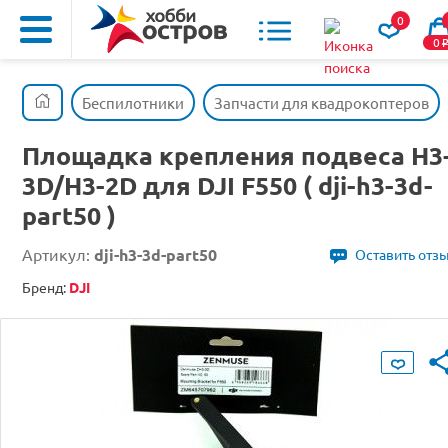
0
0
Беспилотники
Запчасти для квадрокоптеров
Площадка крепления подвеса H3
3D/H3-2D для DJI F550 ( dji-h3-3d-
part50 )
Артикул:
dji-h3-3d-part50
Оставить отз
Бренд:
DJI