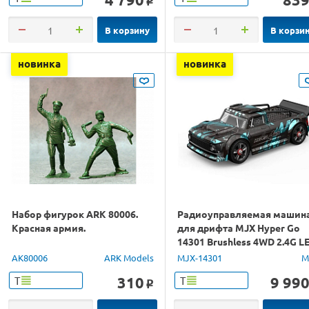
o
В корзину
В корзи
новинка
новинка
Набор фигурок ARK 80006.
Радиоуправляемая машин
Красная армия.
для дрифта MJX Hyper Go
14301 Brushless 4WD 2.4G L
1/14 RTR
AK80006
ARK Models
MJX-14301
M
310
9 99
Т
Т
o