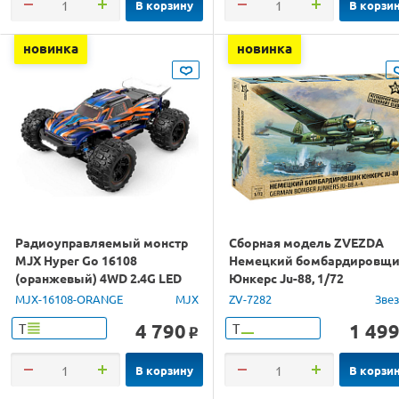
В корзину
В корзи
новинка
новинка
Радиоуправляемый монстр
Сборная модель ZVEZDA
MJX Hyper Go 16108
Немецкий бомбардировщ
(оранжевый) 4WD 2.4G LED
Юнкерс Ju-88, 1/72
1/16 RTR
MJX-16108-ORANGE
MJX
ZV-7282
Зве
4 790
1 49
Т
Т
o
В корзину
В корзи