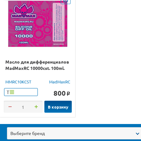
Масло для дифференциалов
MadMaxRC 10000cst. 100ml.
MMRC10KCST
MadMaxRC
800
Т
o
В корзину
Выберите бренд