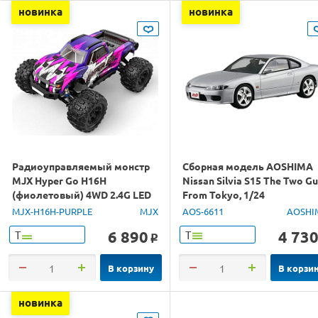
новинка
новинка
Радиоуправляемый монстр
Сборная модель AOSHIMA
MJX Hyper Go H16H
Nissan Silvia S15 The Two G
(фиолетовый) 4WD 2.4G LED
From Tokyo, 1/24
GPS 1/16 RTR
MJX-H16H-PURPLE
MJX
AOS-6611
AOSHI
6 890
4 73
Т
Т
o
В корзину
В корзи
новинка