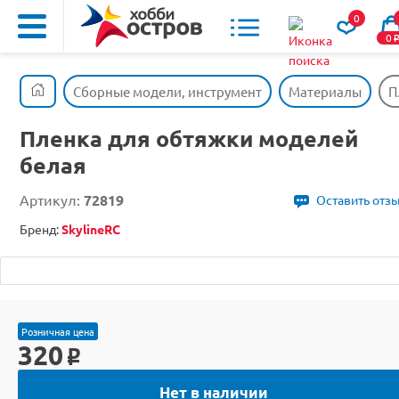
0
0
Сборные модели, инструмент
Материалы
П
Пленка для обтяжки моделей
белая
Артикул:
72819
Оставить отз
Бренд:
SkylineRC
Розничная цена
320
o
Нет в наличии