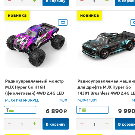
В корзину
В корзи
новинка
новинка
Радиоуправляемый монстр
Радиоуправляемая машин
MJX Hyper Go H16H
для дрифта MJX Hyper Go
(фиолетовый) 4WD 2.4G LED
14301 Brushless 4WD 2.4G L
GPS 1/16 RTR
1/14 RTR
MJX-H16H-PURPLE
MJX
MJX-14301
M
6 890
9 99
Т
Т
o
В корзину
В корзи