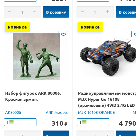
В корзину
В корзи
новинка
новинка
Набор фигурок ARK 80006.
Радиоуправляемый монст
Красная армия.
MJX Hyper Go 16108
(оранжевый) 4WD 2.4G LED
1/16 RTR
AK80006
ARK Models
MJX-16108-ORANGE
M
310
4 79
Т
Т
o