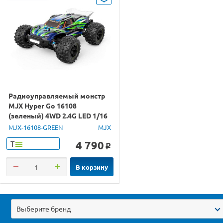
Радиоуправляемый монстр
MJX Hyper Go 16108
(зеленый) 4WD 2.4G LED 1/16
RTR
MJX-16108-GREEN
MJX
4 790
Т
o
В корзину
Выберите бренд