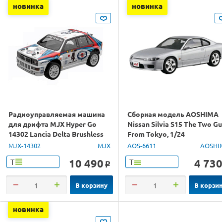
новинка
новинка
Радиоуправляемая машина
Сборная модель AOSHIMA
для дрифта MJX Hyper Go
Nissan Silvia S15 The Two G
14302 Lancia Delta Brushless
From Tokyo, 1/24
4WD 2.4G LED 1/14 RTR
MJX-14302
MJX
AOS-6611
AOSHI
10 490
4 73
Т
Т
o
В корзину
В корзи
новинка