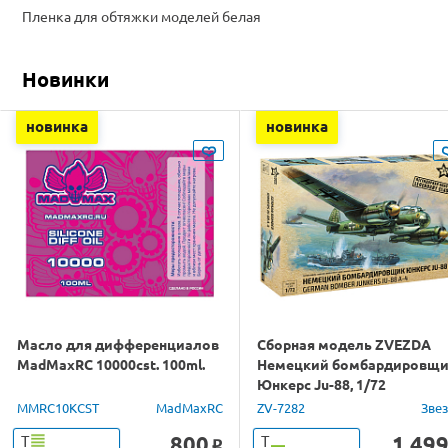
Пленка для обтяжки моделей белая
Новинки
новинка
новинка
Масло для дифференциалов
Сборная модель ZVEZDA
MadMaxRC 10000cst. 100ml.
Немецкий бомбардировщ
Юнкерс Ju-88, 1/72
MMRC10KCST
MadMaxRC
ZV-7282
Зве
800
1 49
Т
Т
o