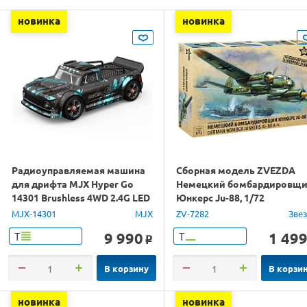
новинка
новинка
Радиоуправляемая машина
Сборная модель ZVEZDA
для дрифта MJX Hyper Go
Немецкий бомбардировщ
14301 Brushless 4WD 2.4G LED
Юнкерс Ju-88, 1/72
1/14 RTR
MJX-14301
MJX
ZV-7282
Зве
9 990
1 49
Т
Т
o
В корзину
В корзи
новинка
новинка