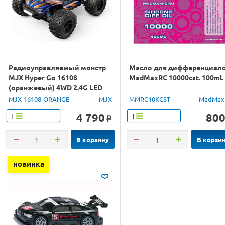
Радиоуправляемый монстр
Масло для дифференциал
MJX Hyper Go 16108
MadMaxRC 10000cst. 100ml.
(оранжевый) 4WD 2.4G LED
1/16 RTR
MJX-16108-ORANGE
MJX
MMRC10KCST
MadMax
4 790
80
Т
Т
o
В корзину
В корзи
новинка