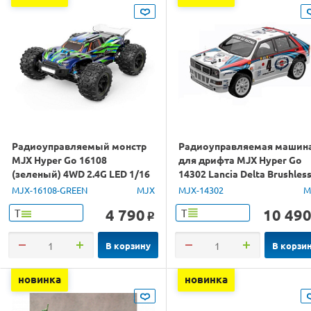
Радиоуправляемый монстр
Радиоуправляемая машин
MJX Hyper Go 16108
для дрифта MJX Hyper Go
(зеленый) 4WD 2.4G LED 1/16
14302 Lancia Delta Brushles
RTR
4WD 2.4G LED 1/14 RTR
MJX-16108-GREEN
MJX
MJX-14302
M
4 790
10 49
Т
Т
o
В корзину
В корзи
новинка
новинка