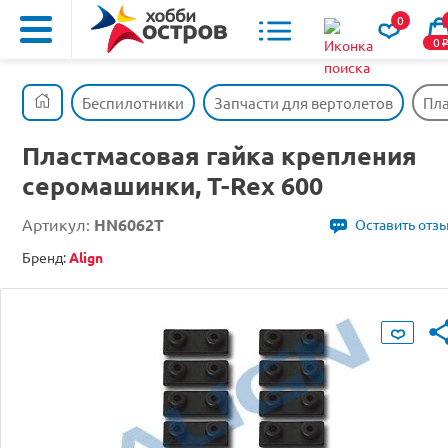
0
0
Беспилотники
Запчасти для вертолетов
Пла
Пластмасовая гайка крепления
серомашинки, T-Rex 600
Артикул:
HN6062T
Оставить отз
Бренд:
Align