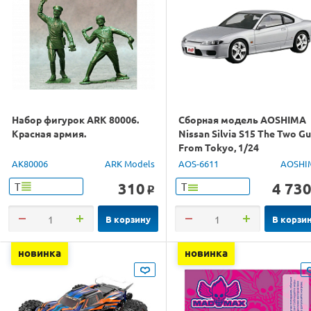
Набор фигурок ARK 80006.
Сборная модель AOSHIMA
Красная армия.
Nissan Silvia S15 The Two G
From Tokyo, 1/24
AK80006
ARK Models
AOS-6611
AOSHI
310
4 73
Т
Т
o
В корзину
В корзи
новинка
новинка