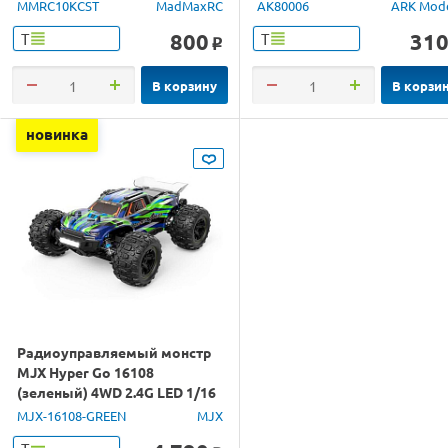
MMRC10KCST
MadMaxRC
AK80006
ARK Mod
800
31
Т
Т
o
В корзину
В корзи
новинка
Радиоуправляемый монстр
MJX Hyper Go 16108
(зеленый) 4WD 2.4G LED 1/16
RTR
MJX-16108-GREEN
MJX