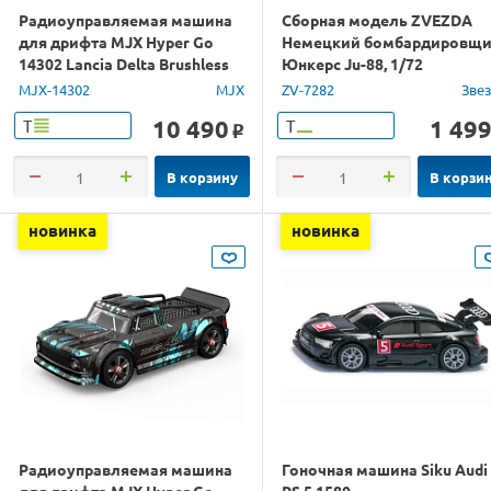
Радиоуправляемая машина
Сборная модель ZVEZDA
для дрифта MJX Hyper Go
Немецкий бомбардировщ
14302 Lancia Delta Brushless
Юнкерс Ju-88, 1/72
4WD 2.4G LED 1/14 RTR
MJX-14302
MJX
ZV-7282
Зве
10 490
1 49
Т
Т
o
В корзину
В корзи
новинка
новинка
Радиоуправляемая машина
Гоночная машина Siku Audi
для дрифта MJX Hyper Go
RS 5 1580