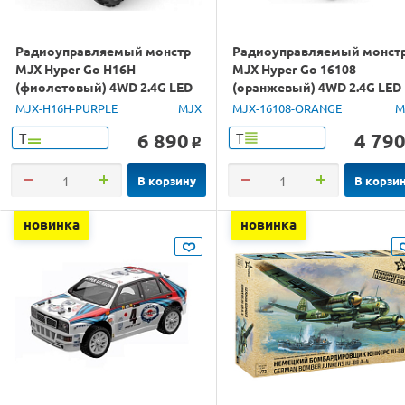
Радиоуправляемый монстр
Радиоуправляемый монст
MJX Hyper Go H16H
MJX Hyper Go 16108
(фиолетовый) 4WD 2.4G LED
(оранжевый) 4WD 2.4G LED
GPS 1/16 RTR
1/16 RTR
MJX-H16H-PURPLE
MJX
MJX-16108-ORANGE
M
6 890
4 79
Т
Т
o
В корзину
В корзи
новинка
новинка