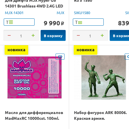
14301 Brushless 4WD 2.4G LED
1/14 RTR
MJX-14301
MJX
SIKU1580
S
9 990
83
Т
Т
o
В корзину
В корзи
новинка
новинка
Масло для дифференциалов
Набор фигурок ARK 80006.
MadMaxRC 10000cst. 100ml.
Красная армия.