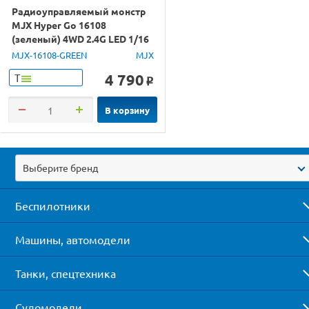
Радиоуправляемый монстр
MJX Hyper Go 16108
(зеленый) 4WD 2.4G LED 1/16
RTR
MJX-16108-GREEN
MJX
4 790
Т
o
В корзину
Выберите бренд
Беспилотники
Машины, автомодели
Танки, спецтехника
Судомодели