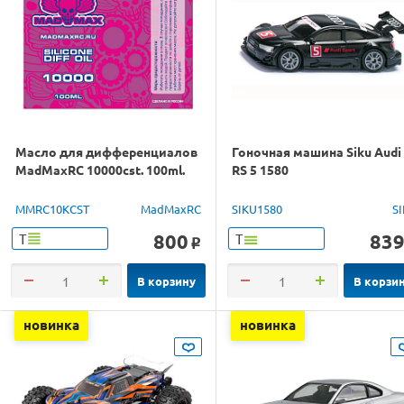
Масло для дифференциалов
Гоночная машина Siku Audi
MadMaxRC 10000cst. 100ml.
RS 5 1580
MMRC10KCST
MadMaxRC
SIKU1580
S
800
83
Т
Т
o
В корзину
В корзи
новинка
новинка