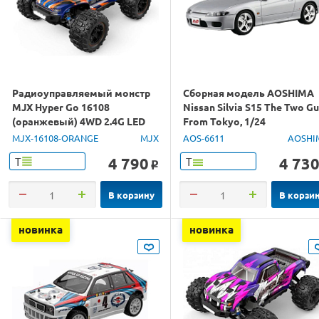
Радиоуправляемый монстр
Сборная модель AOSHIMA
MJX Hyper Go 16108
Nissan Silvia S15 The Two G
(оранжевый) 4WD 2.4G LED
From Tokyo, 1/24
1/16 RTR
MJX-16108-ORANGE
MJX
AOS-6611
AOSHI
4 790
4 73
Т
Т
o
В корзину
В корзи
новинка
новинка