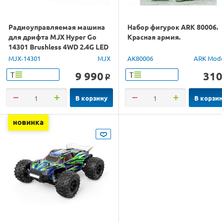
Радиоуправляемая машина
Набор фигурок ARK 80006.
для дрифта MJX Hyper Go
Красная армия.
14301 Brushless 4WD 2.4G LED
1/14 RTR
MJX-14301
MJX
AK80006
ARK Mod
9 990
31
Т
Т
o
В корзину
В корзи
новинка