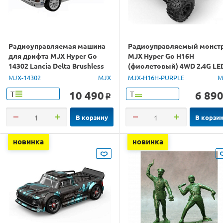
Радиоуправляемая машина
Радиоуправляемый монст
для дрифта MJX Hyper Go
MJX Hyper Go H16H
14302 Lancia Delta Brushless
(фиолетовый) 4WD 2.4G LE
4WD 2.4G LED 1/14 RTR
GPS 1/16 RTR
MJX-14302
MJX
MJX-H16H-PURPLE
M
10 490
6 89
Т
Т
o
В корзину
В корзи
новинка
новинка