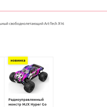
ьный свободнолетающий Art-Tech X16
новинка
Радиоуправляемый
монстр MJX Hyper Go