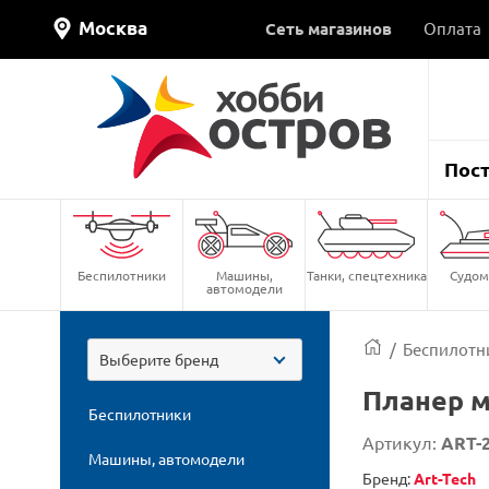
Москва
Сеть магазинов
Оплата
Пос
Беспилотники
Машины,
Танки, спецтехника
Судом
автомодели
/
Беспилотн
Выберите бренд
Планер м
Беспилотники
Артикул:
ART-
Машины, автомодели
Бренд:
Art-Tech