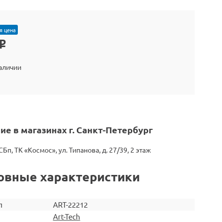
я цена
o
наличии
ие в магазинах г. Санкт-Петербург
СБп, ТК «Космос», ул. Типанова, д. 27/39, 2 этаж
овные характеристики
л
ART-22212
Art-Tech