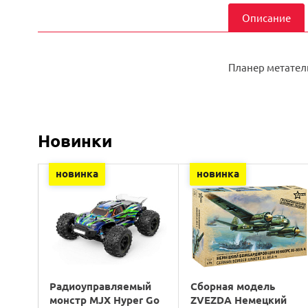
Описание
Планер метател
Новинки
новинка
новинка
Радиоуправляемый
Сборная модель
монстр MJX Hyper Go
ZVEZDA Немецкий