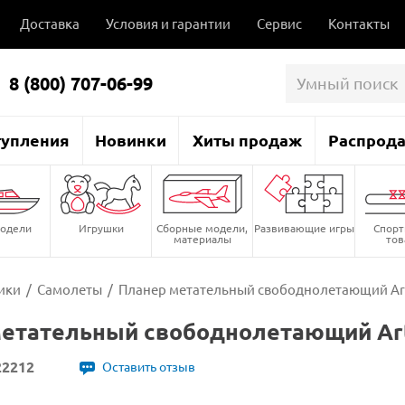
Доставка
Условия и гарантии
Сервис
Контакты
8 (800) 707-06-99
тупления
Новинки
Хиты продаж
Распрод
одели
Игрушки
Сборные модели,
Развивающие игры
Спор
материалы
то
ики
/
Самолеты
/
Планер метательный свободнолетающий Art
етательный свободнолетающий Art
22212
Оставить отзыв