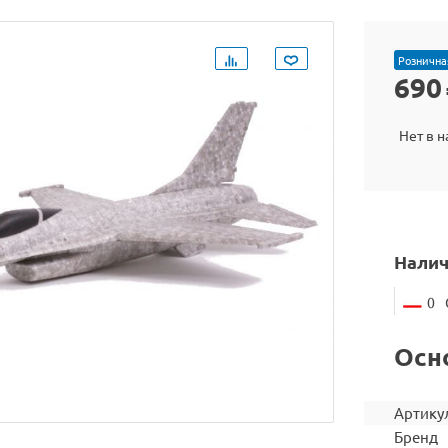
Рознична
690
Нет в 
Налич
0
Осн
Артику
Бренд