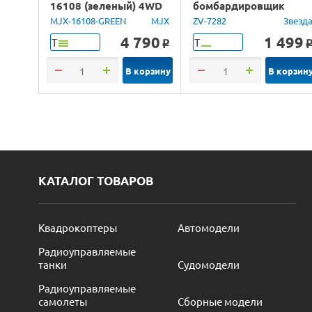
16108 (зеленый) 4WD
бомбардировщик
2.4G LED 1/16 RTR
Юнкерс Ju-88, 1/72
MJX-16108-GREEN
MJX
ZV-7282
Звезд
4 790
1 499
Т
Т
o
В корзину
В корзин
КАТАЛОГ ТОВАРОВ
Квадрокоптеры
Автомодели
Радиоуправляемые
танки
Судомодели
Радиоуправляемые
самолеты
Сборные модели