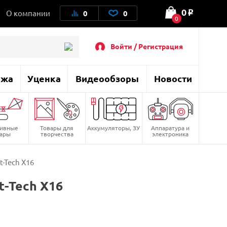
0
О компании
0
0
o
0
Войти / Регистрация
ажа
Уценка
Видеообзоры
Новости
тивные
Товары для
Аккумуляторы, ЗУ
Аппаратура и
вары
творчества
электроника
-Tech X16
-Tech X16