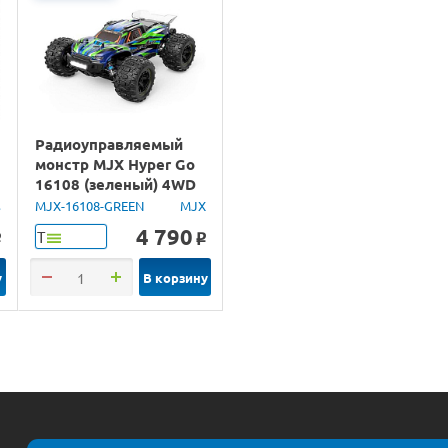
Радиоуправляемый
монстр MJX Hyper Go
16108 (зеленый) 4WD
2.4G LED 1/16 RTR
s
MJX-16108-GREEN
MJX
4 790
Т
o
o
у
В корзину