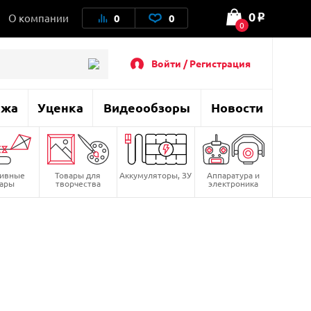
0
О компании
0
0
o
0
Войти / Регистрация
ажа
Уценка
Видеообзоры
Новости
тивные
Товары для
Аккумуляторы, ЗУ
Аппаратура и
вары
творчества
электроника