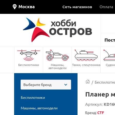
Москва
Сеть магазинов
Оплата
Пос
Беспилотники
Машины,
Танки, спецтехника
Судом
автомодели
/
Беспилотн
Выберите бренд
Планер м
Беспилотники
Артикул:
KD16
Машины, автомодели
Бренд:
CTF