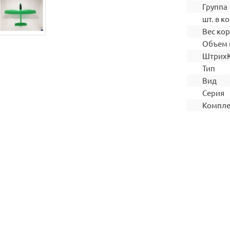
Группа
шт. в ко
Вес ко
Объем 
Штрих
Тип
Вид
Серия
Компле