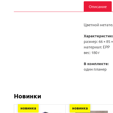
Описание
Цветной метател
Характеристик
размер: 66 × 85 ×
материал: EPP
вес: 180 г
В комплекте:
один планер
Новинки
новинка
новинка