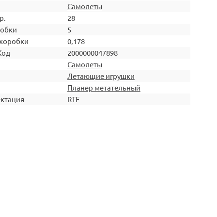
Самолеты
р.
28
робки
5
коробки
0,178
Код
2000000047898
Самолеты
Летающие игрушки
Планер метательный
ктация
RTF