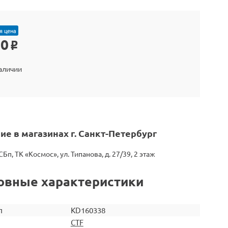
я цена
30
o
наличии
ие в магазинах г. Санкт-Петербург
СБп, ТК «Космос», ул. Типанова, д. 27/39, 2 этаж
овные характеристики
л
KD160338
CTF