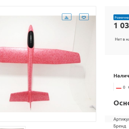
Рознична
1 0
Нет в 
Налич
0
Осн
Артику
Бренд