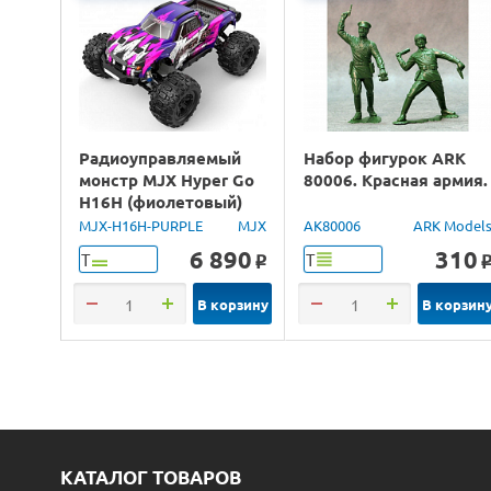
Радиоуправляемый
Набор фигурок ARK
монстр MJX Hyper Go
80006. Красная армия.
H16H (фиолетовый)
4WD 2.4G LED GPS
MJX-H16H-PURPLE
MJX
AK80006
ARK Model
1/16 RTR
6 890
310
Т
Т
o
В корзину
В корзин
КАТАЛОГ ТОВАРОВ