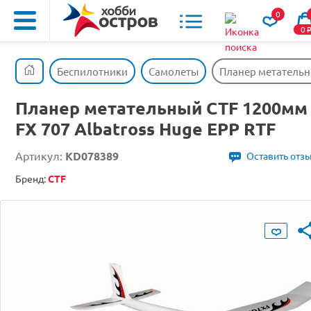
0
0
Беспилотники
Самолеты
Планер метательны
Планер метательный CTF 1200мм
FX 707 Albatross Huge EPP RTF
Артикул:
KD078389
Оставить отз
Бренд:
CTF