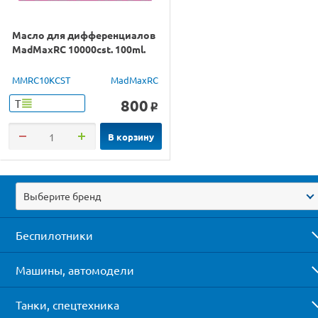
Масло для дифференциалов
MadMaxRC 10000cst. 100ml.
MMRC10KCST
MadMaxRC
800
Т
o
В корзину
Выберите бренд
Беспилотники
Машины, автомодели
Танки, спецтехника