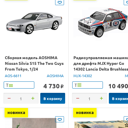
Сборная модель AOSHIMA
Радиоуправляемая машин
Nissan Silvia S15 The Two Guys
для дрифта MJX Hyper Go
From Tokyo, 1/24
14302 Lancia Delta Brushles
4WD 2.4G LED 1/14 RTR
AOS-6611
AOSHIMA
MJX-14302
M
4 730
10 49
Т
Т
o
В корзину
В корзи
новинка
новинка