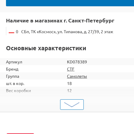
Наличие в магазинах г. Санкт-Петербург
0
СБп, ТК «Космос», ул. Типанова, д. 27/39, 2 этаж
Основные характеристики
Артикул
KD078389
Бренд
CTF
Группа
Самолеты
шт. в кор.
18
Вес коробки
12
Объем коробки
0,255
ШтрихКод
2000000048000
Тип
Самолеты
Вид
Летающие игрушки
Серия
Планер метательный
Комплектация
RTF