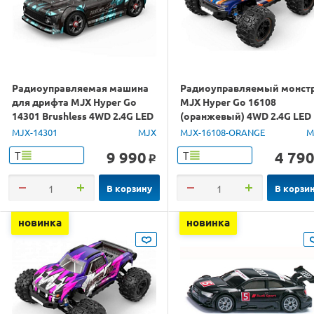
Радиоуправляемая машина
Радиоуправляемый монст
для дрифта MJX Hyper Go
MJX Hyper Go 16108
14301 Brushless 4WD 2.4G LED
(оранжевый) 4WD 2.4G LED
1/14 RTR
1/16 RTR
MJX-14301
MJX
MJX-16108-ORANGE
M
9 990
4 79
Т
Т
o
В корзину
В корзи
новинка
новинка