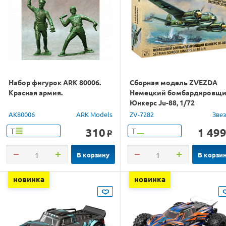
Набор фигурок ARK 80006.
Сборная модель ZVEZDA
Красная армия.
Немецкий бомбардировщ
Юнкерс Ju-88, 1/72
AK80006
ARK Models
ZV-7282
Зве
310
1 49
Т
Т
o
В корзину
В корзи
новинка
новинка