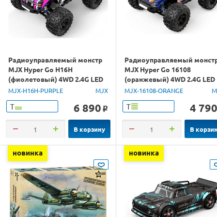
Радиоуправляемый монстр
Радиоуправляемый монст
MJX Hyper Go H16H
MJX Hyper Go 16108
(фиолетовый) 4WD 2.4G LED
(оранжевый) 4WD 2.4G LED
GPS 1/16 RTR
1/16 RTR
MJX-H16H-PURPLE
MJX
MJX-16108-ORANGE
M
6 890
4 79
Т
Т
o
В корзину
В корзи
новинка
новинка