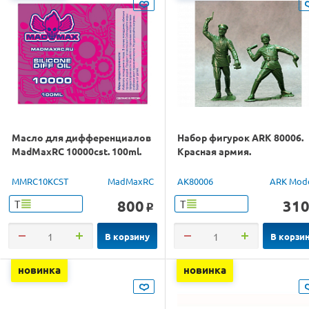
Масло для дифференциалов
Набор фигурок ARK 80006.
MadMaxRC 10000cst. 100ml.
Красная армия.
MMRC10KCST
MadMaxRC
AK80006
ARK Mod
800
31
Т
Т
o
В корзину
В корзи
новинка
новинка