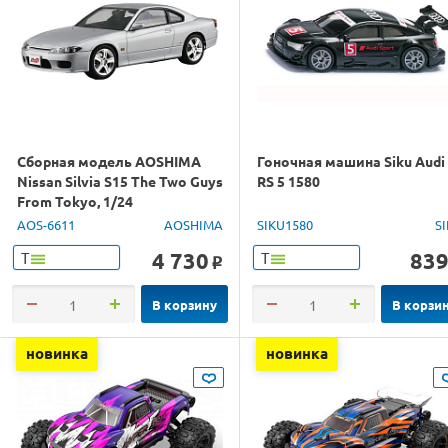
Сборная модель AOSHIMA
Гоночная машина Siku Audi
Nissan Silvia S15 The Two Guys
RS 5 1580
From Tokyo, 1/24
AOS-6611
AOSHIMA
SIKU1580
S
4 730
83
Т
Т
o
В корзину
В корзи
новинка
новинка