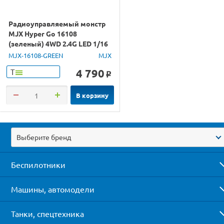
Радиоуправляемый монстр
MJX Hyper Go 16108
(зеленый) 4WD 2.4G LED 1/16
RTR
MJX-16108-GREEN
MJX
4 790
Т
o
В корзину
Выберите бренд
Беспилотники
Машины, автомодели
Танки, спецтехника