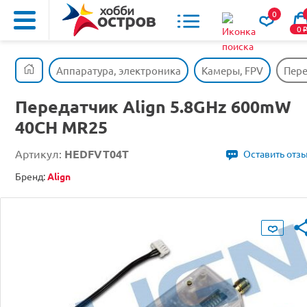
0
0
Аппаратура, электроника
Камеры, FPV
Пере
Передатчик Align 5.8GHz 600mW
40CH MR25
Артикул:
HEDFVT04T
Оставить отз
Бренд:
Align