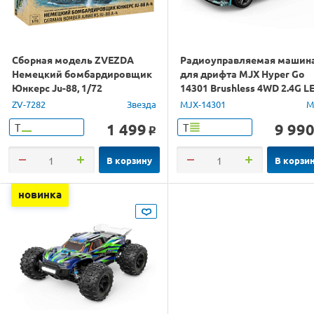
Сборная модель ZVEZDA
Радиоуправляемая машин
Немецкий бомбардировщик
для дрифта MJX Hyper Go
Юнкерс Ju-88, 1/72
14301 Brushless 4WD 2.4G L
1/14 RTR
ZV-7282
Звезда
MJX-14301
M
1 499
9 99
Т
Т
o
В корзину
В корзи
новинка