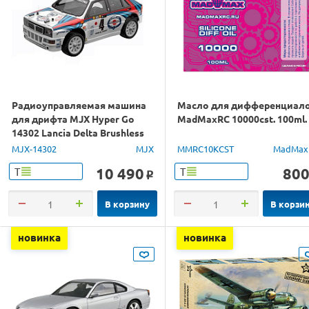
Радиоуправляемая машина
Масло для дифференциал
для дрифта MJX Hyper Go
MadMaxRC 10000cst. 100ml.
14302 Lancia Delta Brushless
4WD 2.4G LED 1/14 RTR
MJX-14302
MJX
MMRC10KCST
MadMax
10 490
80
Т
Т
o
В корзину
В корзи
новинка
новинка