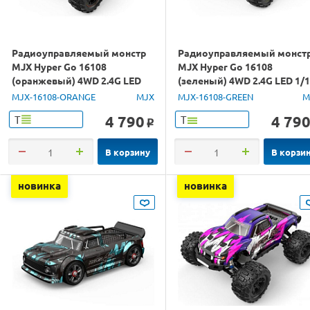
Радиоуправляемый монстр
Радиоуправляемый монст
MJX Hyper Go 16108
MJX Hyper Go 16108
(оранжевый) 4WD 2.4G LED
(зеленый) 4WD 2.4G LED 1/
1/16 RTR
RTR
MJX-16108-ORANGE
MJX
MJX-16108-GREEN
M
4 790
4 79
Т
Т
o
В корзину
В корзи
новинка
новинка