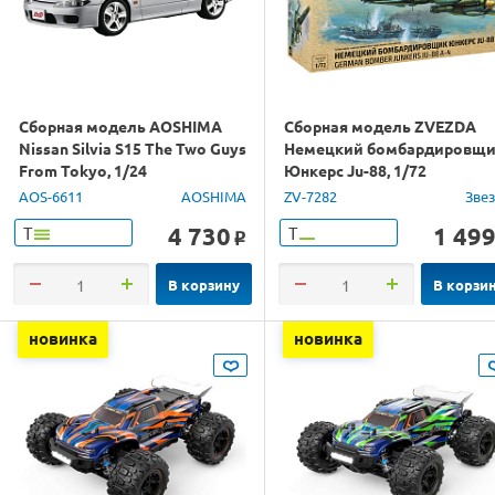
Сборная модель AOSHIMA
Сборная модель ZVEZDA
Nissan Silvia S15 The Two Guys
Немецкий бомбардировщ
From Tokyo, 1/24
Юнкерс Ju-88, 1/72
AOS-6611
AOSHIMA
ZV-7282
Зве
4 730
1 49
Т
Т
o
В корзину
В корзи
новинка
новинка