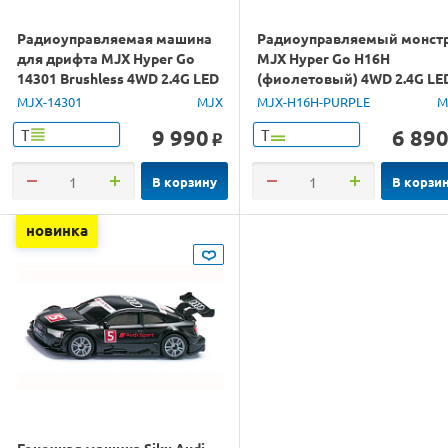
Радиоуправляемая машина
Радиоуправляемый монст
для дрифта MJX Hyper Go
MJX Hyper Go H16H
14301 Brushless 4WD 2.4G LED
(фиолетовый) 4WD 2.4G LE
1/14 RTR
GPS 1/16 RTR
MJX-14301
MJX
MJX-H16H-PURPLE
M
9 990
6 89
Т
Т
o
В корзину
В корзи
новинка
Гоночная машина Siku Audi