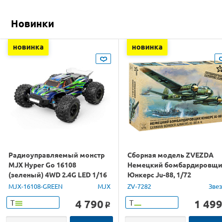
Новинки
новинка
новинка
Радиоуправляемый монстр
Сборная модель ZVEZDA
MJX Hyper Go 16108
Немецкий бомбардировщ
(зеленый) 4WD 2.4G LED 1/16
Юнкерс Ju-88, 1/72
RTR
MJX-16108-GREEN
MJX
ZV-7282
Зве
4 790
1 49
Т
Т
o