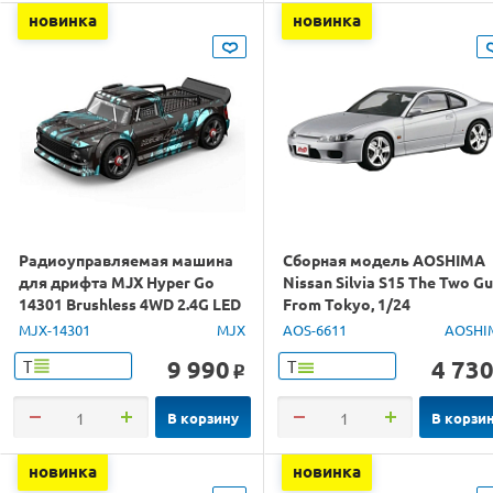
новинка
новинка
Радиоуправляемая машина
Сборная модель AOSHIMA
для дрифта MJX Hyper Go
Nissan Silvia S15 The Two G
14301 Brushless 4WD 2.4G LED
From Tokyo, 1/24
1/14 RTR
MJX-14301
MJX
AOS-6611
AOSHI
9 990
4 73
Т
Т
o
В корзину
В корзи
новинка
новинка