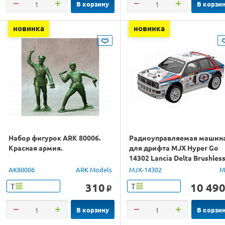
В корзину
В корзи
новинка
новинка
Набор фигурок ARK 80006.
Радиоуправляемая машин
Красная армия.
для дрифта MJX Hyper Go
14302 Lancia Delta Brushles
4WD 2.4G LED 1/14 RTR
AK80006
ARK Models
MJX-14302
M
310
10 49
Т
Т
o
В корзину
В корзи