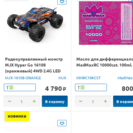
Радиоуправляемый монстр
Масло для дифференциал
MJX Hyper Go 16108
MadMaxRC 10000cst. 100ml.
(оранжевый) 4WD 2.4G LED
1/16 RTR
MJX-16108-ORANGE
MJX
MMRC10KCST
MadMax
4 790
80
Т
Т
o
В корзину
В корзи
новинка