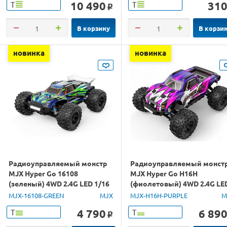
10 490
31
Т
Т
o
В корзину
В корзи
новинка
новинка
Радиоуправляемый монстр
Радиоуправляемый монст
MJX Hyper Go 16108
MJX Hyper Go H16H
(зеленый) 4WD 2.4G LED 1/16
(фиолетовый) 4WD 2.4G LE
RTR
GPS 1/16 RTR
MJX-16108-GREEN
MJX
MJX-H16H-PURPLE
M
4 790
6 89
Т
Т
o