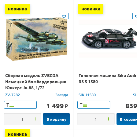
новинка
новинка
Сборная модель ZVEZDA
Гоночная машина Siku Audi
Немецкий бомбардировщик
RS 5 1580
Юнкерс Ju-88, 1/72
ZV-7282
Звезда
SIKU1580
S
1 499
83
Т
Т
o
В корзину
В корзи
новинка