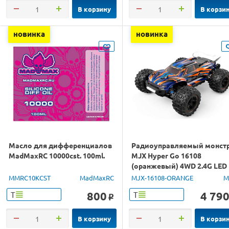
В корзину
В корзи
новинка
новинка
Масло для дифференциалов
Радиоуправляемый монст
MadMaxRC 10000cst. 100ml.
MJX Hyper Go 16108
(оранжевый) 4WD 2.4G LED
1/16 RTR
MMRC10KCST
MadMaxRC
MJX-16108-ORANGE
M
800
4 79
Т
Т
o
В корзину
В корзи