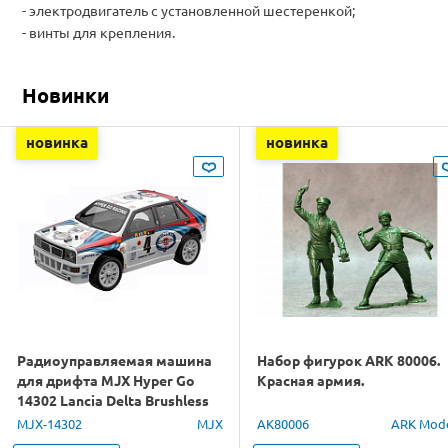
- электродвигатель с установленной шестеренкой;
- в
инты для крепления.
Новинки
новинка
новинка
Радиоуправляемая машина
Набор фигурок ARK 80006.
для дрифта MJX Hyper Go
Красная армия.
14302 Lancia Delta Brushless
4WD 2.4G LED 1/14 RTR
MJX-14302
MJX
AK80006
ARK Mod