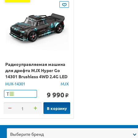
Радиоуправляемая машина
для дрифта MJX Hyper Go
14301 Brushless 4WD 2.4G LED
1/14 RTR
MJX-14301
MJX
9 990
Т
o
В корзину
Выберите бренд