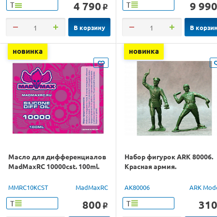
4 790
9 99
Т
Т
o
В корзину
В корзи
новинка
новинка
Масло для дифференциалов
Набор фигурок ARK 80006.
MadMaxRC 10000cst. 100ml.
Красная армия.
MMRC10KCST
MadMaxRC
AK80006
ARK Mod
800
31
Т
Т
o