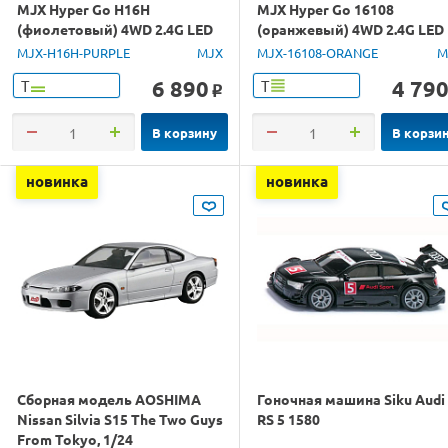
MJX Hyper Go H16H
MJX Hyper Go 16108
(фиолетовый) 4WD 2.4G LED
(оранжевый) 4WD 2.4G LED
GPS 1/16 RTR
1/16 RTR
MJX-H16H-PURPLE
MJX
MJX-16108-ORANGE
M
6 890
4 79
Т
Т
o
В корзину
В корзи
новинка
новинка
Сборная модель AOSHIMA
Гоночная машина Siku Audi
Nissan Silvia S15 The Two Guys
RS 5 1580
From Tokyo, 1/24