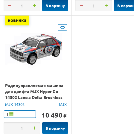
В корзину
В корзи
новинка
Радиоуправляемая машина
для дрифта MJX Hyper Go
14302 Lancia Delta Brushless
4WD 2.4G LED 1/14 RTR
MJX-14302
MJX
10 490
Т
o
В корзину