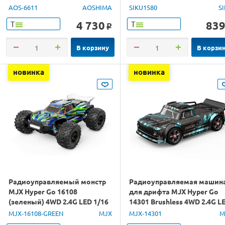
AOS-6611
AOSHIMA
SIKU1580
S
4 730
83
Т
Т
o
В корзину
В корзи
новинка
новинка
Радиоуправляемый монстр
Радиоуправляемая машин
MJX Hyper Go 16108
для дрифта MJX Hyper Go
(зеленый) 4WD 2.4G LED 1/16
14301 Brushless 4WD 2.4G L
RTR
1/14 RTR
MJX-16108-GREEN
MJX
MJX-14301
M