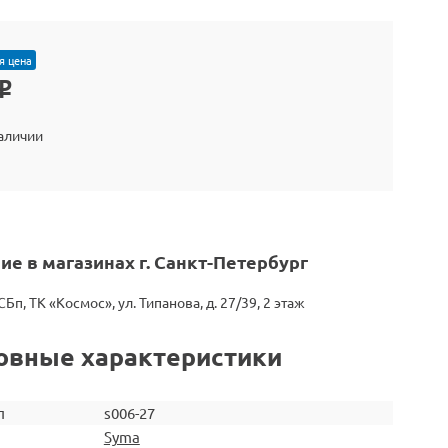
я цена
o
наличии
ие в магазинах г. Санкт-Петербург
СБп, ТК «Космос», ул. Типанова, д. 27/39, 2 этаж
овные характеристики
л
s006-27
Syma