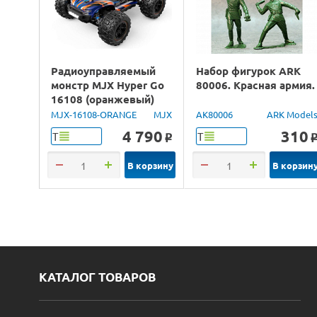
Радиоуправляемый
Набор фигурок ARK
монстр MJX Hyper Go
80006. Красная армия.
16108 (оранжевый)
4WD 2.4G LED 1/16
MJX-16108-ORANGE
MJX
AK80006
ARK Model
RTR
4 790
310
Т
Т
o
В корзину
В корзин
КАТАЛОГ ТОВАРОВ