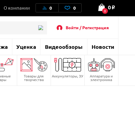
0
О компании
0
0
o
0
Войти / Регистрация
ажа
Уценка
Видеообзоры
Новости
тивные
Товары для
Аккумуляторы, ЗУ
Аппаратура и
вары
творчества
электроника