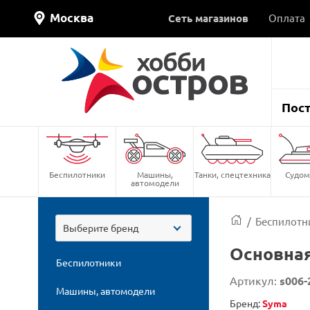
Москва
Сеть магазинов
Оплата
Пос
Беспилотники
Машины,
Танки, спецтехника
Судом
автомодели
/
Беспилотн
Выберите бренд
Основная
Беспилотники
Артикул:
s006-
Машины, автомодели
Бренд:
Syma