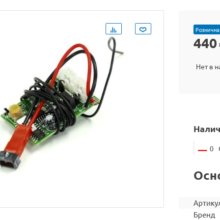
Рознична
440
Нет в 
Налич
0
Осн
Артику
Бренд