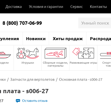
Доставка
Условия и гарантии
Сервис
Контакты
8 (800) 707-06-99
тупления
Новинки
Хиты продаж
Распрод
одели
Игрушки
Сборные модели,
Развивающие игры
Спор
материалы
то
ики
/
Запчасти для вертолетов
/
Основная плата - s006-27
 плата - s006-27
27
Оставить отзыв