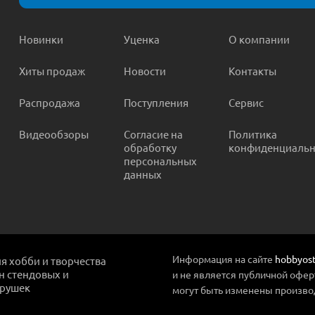
Новинки
Уценка
О компании
Хиты продаж
Новости
Контакты
Распродажа
Поступления
Сервис
Видеообзоры
Согласие на
Политика
обработку
конфиденциальн
персональных
данных
Информация на сайте
hobbyost
ля хобби и творчества
ин стендовых и
и не является публичной офер
грушек
могут быть изменены произво